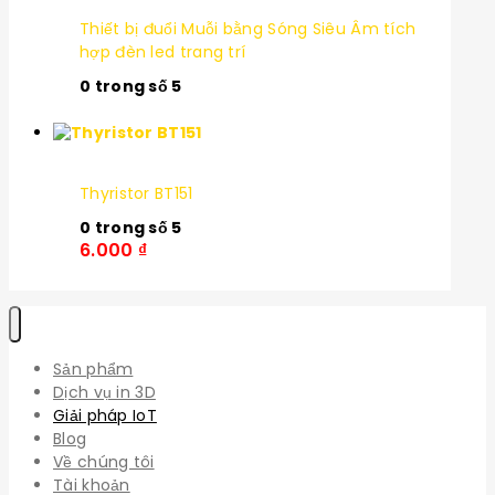
Thiết bị đuổi Muỗi bằng Sóng Siêu Âm tích
hợp đèn led trang trí
0
trong số 5
Thyristor BT151
0
trong số 5
6.000
₫
Sản phẩm
Dịch vụ in 3D
Giải pháp IoT
Blog
Về chúng tôi
Tài khoản