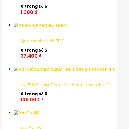
0
trong số 5
1.300
₫
Que đo nhiệt độ TP101
0
trong số 5
37.400
₫
NRF51822 SMD 22KB Thu Phát Bluetooth 4.0
0
trong số 5
139.000
₫
Đai Ốc M3