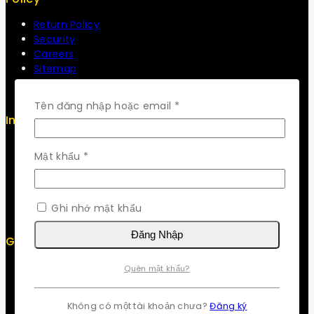
Return Policy
Security
Careers
Sitemap
FAQs
Bắt
Tên đăng nhập hoặc email
*
Info
buộc
Contact us
Bắt
Mật khẩu
*
About us
buộc
My cart
Checkout
My account
Ghi nhớ mật khẩu
Đăng Nhập
Get To Know Us
About Us
Quên mật khẩu?
Term & Policy
Careers
Không có một tài khoản chưa?
Đăng ký
News & Blog