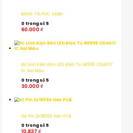
BĂNG TẢI PVC XANH
0
trong số 5
60.000
₫
Bộ Linh Kiện Đèn LED Điện Tử NE555 CD4017
IC Hai Màu
0
trong số 5
30.000
₫
Đế Pin 2x18650 Hàn PCB
0
trong số 5
10.837
₫