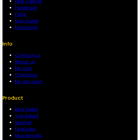
Help Center
Feedback
FAQs
Size Guide
Payments
Info
Contact us
About us
My cart
Checkout
My account
Product
Best Seller
Top Rated
Special
Featured
New Arrivals