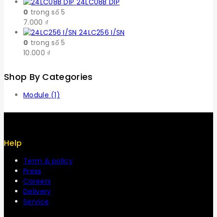
24LC08B DIP
0
trong số 5
7.000
₫
24LC256 I/SN
0
trong số 5
10.000
₫
Shop By Categories
Module
(1)
Help
Term & policy
Press
Careers
Delivery
Service