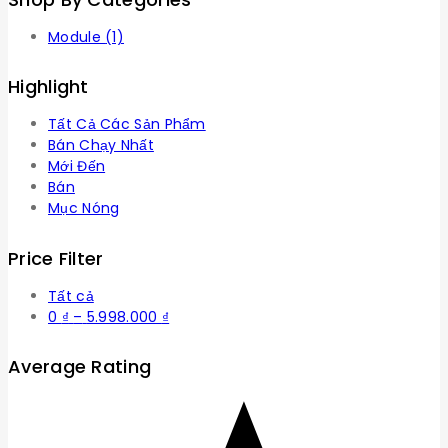
Module
(1)
Highlight
Tất Cả Các Sản Phẩm
Bán Chạy Nhất
Mới Đến
Bán
Mục Nóng
Price Filter
Tất cả
Khoảng
0
₫
–
5.998.000
₫
giá:
từ
Average Rating
0 ₫
đến
5.998.000 ₫