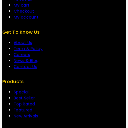
My cart
Checkout
My account
Get To Know Us
About Us
Term & Policy
Careers
News & Blog
Contact Us
Products
Special
Best Seller
Top Rated
Featured
New Arrivals