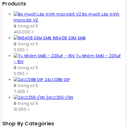
Products
Bo mạch Lập trình
micro:bit V2
0
trong số 5
450.000
₫
1N5408 S3M SMB
0
trong số 5
3.000
₫
Tụ Nhôm SMD - 220uF
- 16V
0
trong số 5
3.050
₫
24LC08B DIP
0
trong số 5
7.000
₫
24LC256 I/SN
0
trong số 5
10.000
₫
Shop By Categories