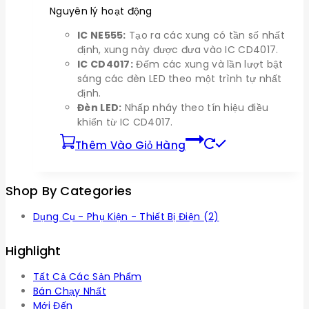
Nguyên lý hoạt động
IC NE555:
Tạo ra các xung có tần số nhất
định, xung này được đưa vào IC CD4017.
IC CD4017:
Đếm các xung và lần lượt bật
sáng các đèn LED theo một trình tự nhất
định.
Đèn LED:
Nhấp nháy theo tín hiệu điều
khiển từ IC CD4017.
Thêm Vào Giỏ Hàng
Shop By Categories
Dụng Cụ - Phụ Kiện - Thiết Bị Điện
(2)
Highlight
Tất Cả Các Sản Phẩm
Bán Chạy Nhất
Mới Đến