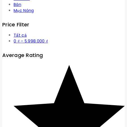
Bán
Mục Nóng
Price Filter
Tất cả
Khoảng
0
₫
–
5.998.000
₫
giá:
từ
Average Rating
0 ₫
đến
5.998.000 ₫