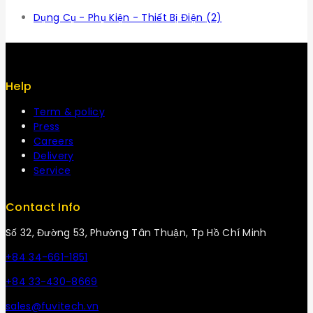
Dụng Cụ - Phụ Kiện - Thiết Bị Điện
(2)
Help
Term & policy
Press
Careers
Delivery
Service
Contact Info
Số 32, Đường 53, Phường Tân Thuận, Tp Hồ Chí Minh
+84 34-661-1851
+84 33-430-8669
sales@fuvitech.vn