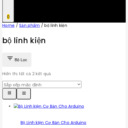
0
Home
/
Sản phẩm
/
bộ linh kiện
bộ linh kiện
Bộ Lọc
Hiển thị tất cả
2
kết quả
Bộ Linh kIện Cơ Bản Cho Arduino