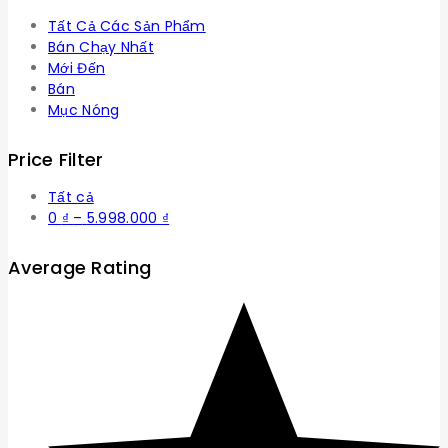
Tất Cả Các Sản Phẩm
Bán Chạy Nhất
Mới Đến
Bán
Mục Nóng
Price Filter
Tất cả
Khoảng
0
₫
–
5.998.000
₫
giá:
từ
Average Rating
0 ₫
đến
5.998.000 ₫