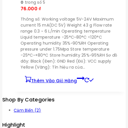
0
trong số 5
76.000
₫
Thông số: Working voltage 5V-24V Maximum
current 15 mA(DC 5V) Weight 43 g Flow rate
range 0.3 ~ 6 L/min Operating temperature
Liquid temperature -25°C~80°C <120°C
Operating humidity 35%~90%RH Operating
pressure under 1.75Mpa Store temperature
-25°C~+80°C Store humidity 25%~95%RH Sơ đồ
dây: Black (Đen): GND Red (Đỏ): VCC supply
Yellow (Vàng): Tín hiệu ra của…
Thêm Vào Giỏ Hàng
Shop By Categories
Cảm Biến
(2)
Highlight