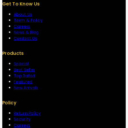
Get To Know Us
About Us
Term & Policy
Careers
News & Blog
Contact Us
Products
Special
Best Seller
Top Rated
Featured
New Arrivals
Policy
Return Policy
Security
Careers