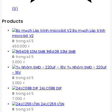
(0)
Products
Bo mạch Lập trình
micro:bit V2
0
trong số 5
450.000
₫
1N5408 S3M SMB
0
trong số 5
3.000
₫
Tụ Nhôm SMD - 220uF
- 16V
0
trong số 5
3.050
₫
24LC08B DIP
0
trong số 5
7.000
₫
24LC256 I/SN
0
trong số 5