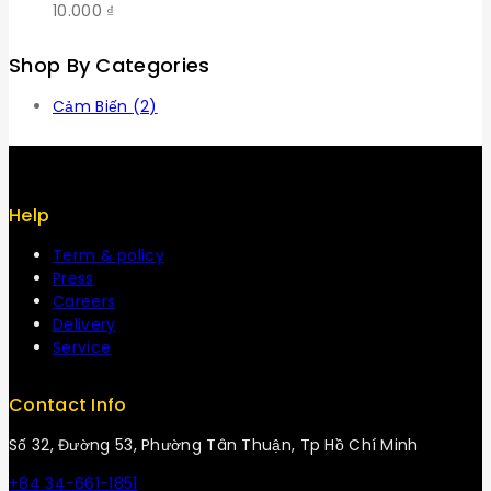
10.000
₫
Shop By Categories
Cảm Biến
(2)
Help
Term & policy
Press
Careers
Delivery
Service
Contact Info
Số 32, Đường 53, Phường Tân Thuận, Tp Hồ Chí Minh
+84 34-661-1851