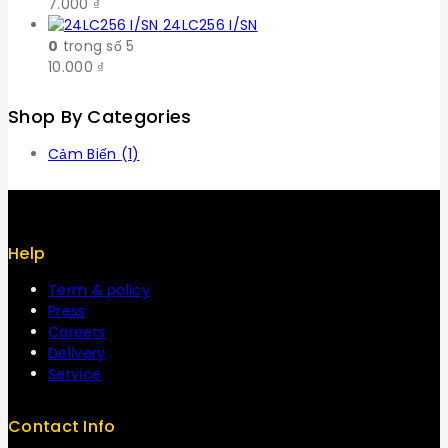
7.000
₫
24LC256 I/SN
0
trong số 5
10.000
₫
Shop By Categories
Cảm Biến
(1)
Help
Term & policy
Press
Careers
Delivery
Service
Contact Info