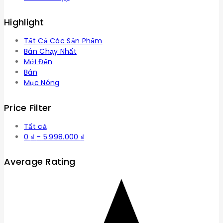
Highlight
Tất Cả Các Sản Phẩm
Bán Chạy Nhất
Mới Đến
Bán
Mục Nóng
Price Filter
Tất cả
Khoảng
0
₫
–
5.998.000
₫
giá:
từ
Average Rating
0 ₫
đến
5.998.000 ₫