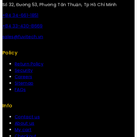
Số 32, Đường 53, Phường Tân Thuận, Tp Hồ Chí Minh
+84 34-661-1851
+84 33-430-8669
sales@fuvitech.vn
Policy
Return Policy
Security
Careers
Sitemap
FAQs
Info
Contact us
About us
My cart
Checkout