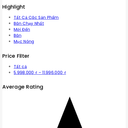
Highlight
Tất Cả Các Sản Phẩm
Bán Chạy Nhất
Mới Đến
Bán
Mục Nóng
Price Filter
Tất cả
Khoảng
5.998.000
₫
–
11.996.000
₫
giá:
từ
Average Rating
5.998.000 ₫
đến
11.996.000 ₫