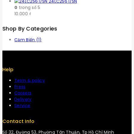
24LC256 I/SN
0
trong số 5
10.000
₫
Shop By Categories
Cảm Biến
(1)
Help
Term & policy
Press
Careers
Delivery
Service
Contact Info
Số 32, Đường 53, Phường Tân Thuận, Tp Hồ Chí Minh