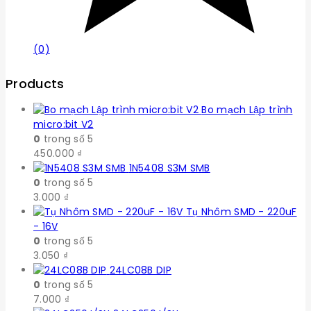
(0)
Products
Bo mạch Lập trình
micro:bit V2
0
trong số 5
450.000
₫
1N5408 S3M SMB
0
trong số 5
3.000
₫
Tụ Nhôm SMD - 220uF
- 16V
0
trong số 5
3.050
₫
24LC08B DIP
0
trong số 5
7.000
₫