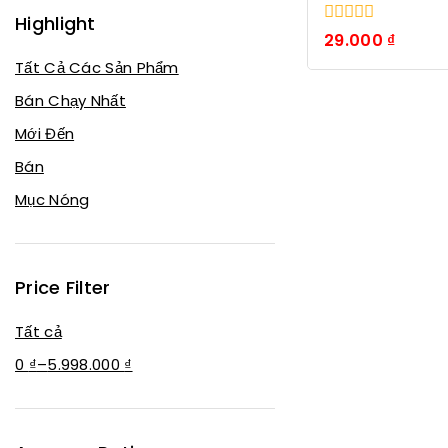
Highlight
0
29.000
₫
trong
Tất Cả Các Sản Phẩm
số
5
Bán Chạy Nhất
Mới Đến
Bán
Mục Nóng
Price Filter
Tất cả
0
₫
–
5.998.000
₫