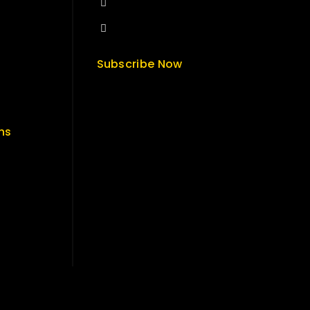
+84 33-430-8669
sales@fuvitech.vn
Subscribe Now
ns