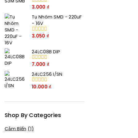
3.000
₫
0
trong
Tụ Nhôm SMD - 220uF
số
5
- 16V
3.050
₫
0
trong
số
24LC08B DIP
5
7.000
₫
0
trong
24LC256 I/SN
số
5
10.000
₫
0
trong
số
5
Shop By Categories
Cảm Biến
(1)