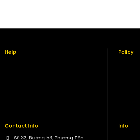
Help
Policy
Term & policy
Return Po
Press
Security
Careers
Careers
Delivery
Sitemap
Service
FAQs
Contact Info
Info
Số 32, Đường 53, Phường Tân
Contact