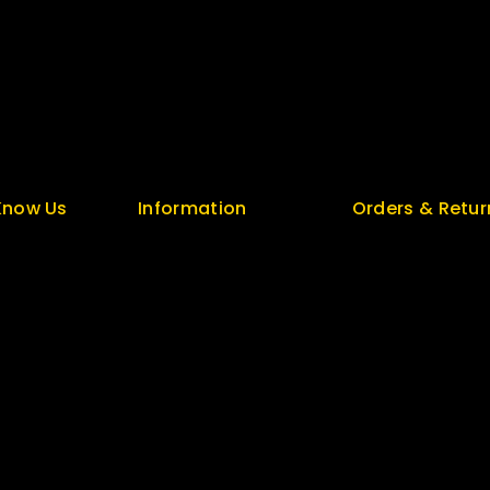
Security
Top Rated
Careers
Special
t
Sitemap
Featured
unt
FAQs
New Arrivals
Know Us
Information
Orders & Retur
s
Help Center
Track Order
olicy
Feedback
Delivery
FAQs
Services
log
Size Guide
Returns
 Us
Payments
Exchange