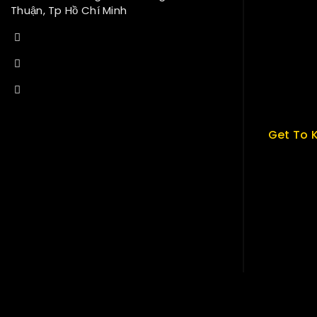
Thuận, Tp Hồ Chí Minh
About us
+84 34-661-1851
My cart
+84 33-430-8669
Checkou
sales@fuvitech.vn
My acco
Get To 
About U
Term & P
Careers
News & B
Contact