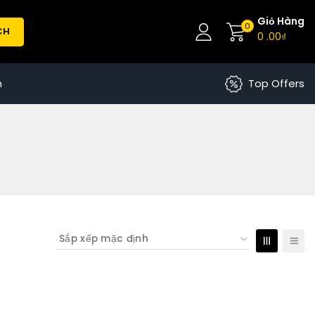
Giỏ Hàng
0
CH
0
.00₫
n
Top Offers