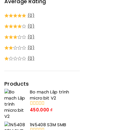
Average Rating
(0)
(0)
(0)
(0)
(0)
Products
Bo mạch Lập trình
micro:bit V2
450.000
₫
0
trong
số
1N5408 S3M SMB
5