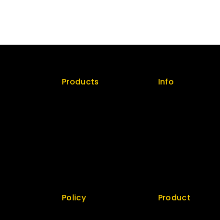
Products
Info
licy
Special
Contact us
Best Seller
About us
Top Rated
My cart
Featured
Checkout
New Arrivals
My account
Policy
Product
 us
Return Policy
Best Seller