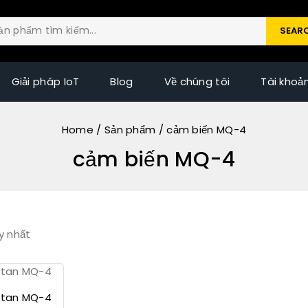
SEAR
Giải pháp IoT
Blog
Về chúng tôi
Tài khoả
Home
/
Sản phẩm
/
cảm biến MQ-4
cảm biến MQ-4
y nhất
etan MQ-4