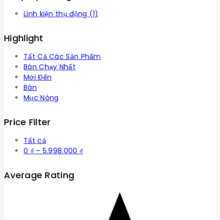
Linh kiện thụ động
(1)
Highlight
Tất Cả Các Sản Phẩm
Bán Chạy Nhất
Mới Đến
Bán
Mục Nóng
Price Filter
Tất cả
Khoảng
0
₫
–
5.998.000
₫
giá:
từ
Average Rating
0 ₫
đến
5.998.000 ₫