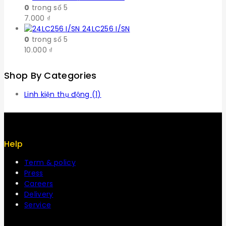
0
trong số 5
7.000
₫
24LC256 I/SN
0
trong số 5
10.000
₫
Shop By Categories
Linh kiện thụ động
(1)
Help
Term & policy
Press
Careers
Delivery
Service