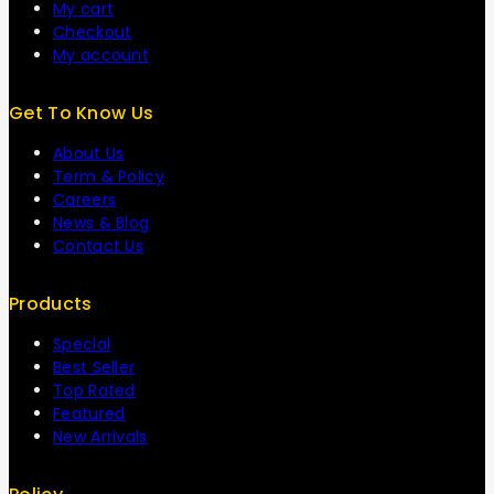
My cart
Checkout
My account
Get To Know Us
About Us
Term & Policy
Careers
News & Blog
Contact Us
Products
Special
Best Seller
Top Rated
Featured
New Arrivals