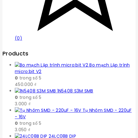
(0)
Products
Bo mạch Lập trình
micro:bit V2
0
trong số 5
450.000
₫
1N5408 S3M SMB
0
trong số 5
3.000
₫
Tụ Nhôm SMD - 220uF
- 16V
0
trong số 5
3.050
₫
24LC08B DIP