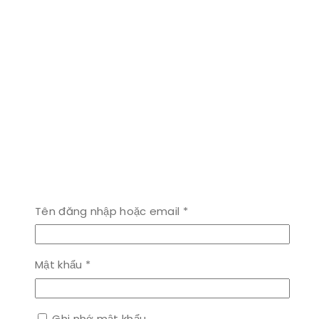
Bắt
Tên đăng nhập hoặc email
*
buộc
Bắt
Mật khẩu
*
buộc
Ghi nhớ mật khẩu