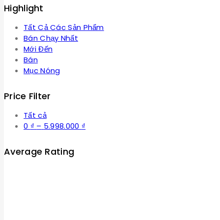
Highlight
Tất Cả Các Sản Phẩm
Bán Chạy Nhất
Mới Đến
Bán
Mục Nóng
Price Filter
Tất cả
Khoảng
0
₫
–
5.998.000
₫
giá:
từ
Average Rating
0 ₫
đến
5.998.000 ₫