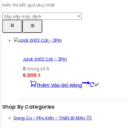
Hiển thị kết quả duy nhất
Jack GX12 Cái – 2Pin
0
trong số 5
6.000
₫
Thêm Vào Giỏ Hàng
Shop By Categories
Dụng Cụ - Phụ Kiện - Thiết Bị Điện
(1)