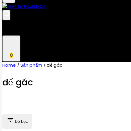
0
Home
/
Sản phẩm
/
đế gác
đế gác
Bộ Lọc