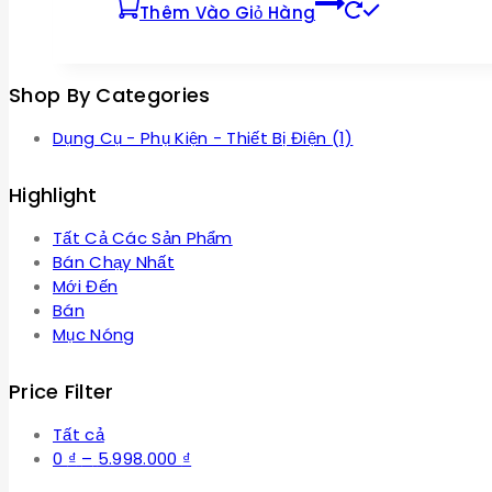
Thêm Vào Giỏ Hàng
Shop By Categories
Dụng Cụ - Phụ Kiện - Thiết Bị Điện
(1)
Highlight
Tất Cả Các Sản Phẩm
Bán Chạy Nhất
Mới Đến
Bán
Mục Nóng
Price Filter
Tất cả
Khoảng
0
₫
–
5.998.000
₫
giá: