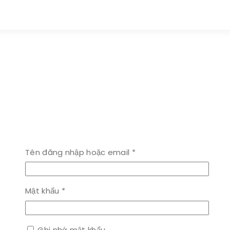
Bắt
Tên đăng nhập hoặc email
*
buộc
Bắt
Mật khẩu
*
buộc
Ghi nhớ mật khẩu