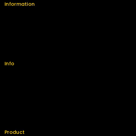
Information
Help Center
Feedback
FAQs
Size Guide
Payments
Info
Contact us
About us
My cart
Checkout
My account
Product