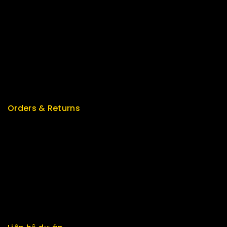
Best Seller
Top Rated
Special
Featured
New Arrivals
Orders & Returns
Track Order
Delivery
Services
Returns
Exchange