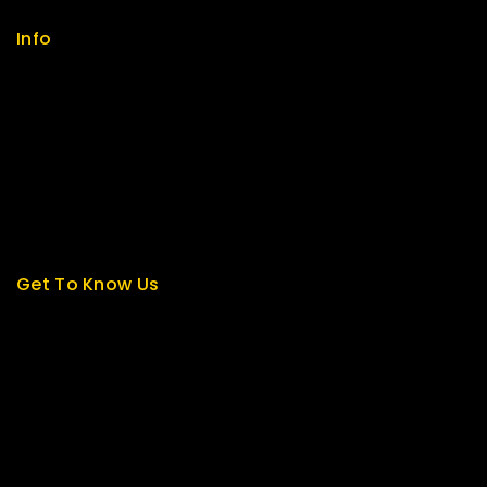
Info
Contact us
About us
My cart
Checkout
My account
Get To Know Us
About Us
Term & Policy
Careers
News & Blog
Contact Us