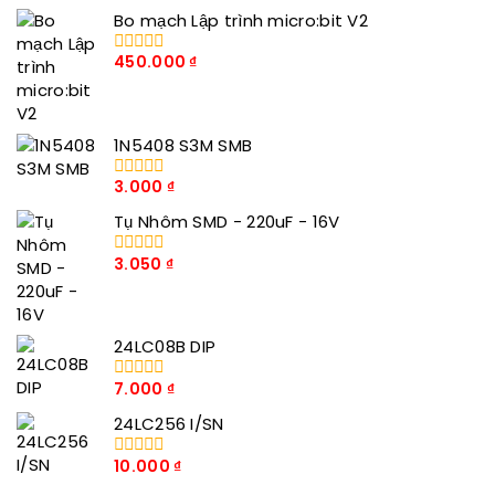
Bo mạch Lập trình micro:bit V2
450.000
₫
0
trong
số
5
1N5408 S3M SMB
3.000
₫
0
trong
Tụ Nhôm SMD - 220uF - 16V
số
5
3.050
₫
0
trong
số
5
24LC08B DIP
7.000
₫
0
trong
24LC256 I/SN
số
5
10.000
₫
0
trong