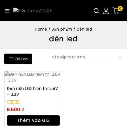
0
Home
/
Sản phẩm
/
đèn led
đèn led
Bộ Lọc
Đèn nền LED hiển thị 2.8V
– 3.3V
0
9.500
₫
trong
số
Thêm Vào Giỏ
5