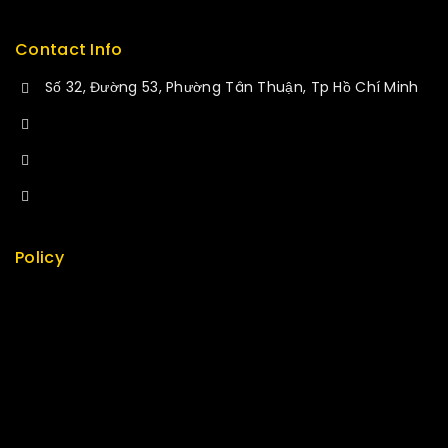
Contact Info
Số 32, Đường 53, Phường Tân Thuận, Tp Hồ Chí Minh
+84 34-661-1851
+84 33-430-8669
sales@fuvitech.vn
Policy
Return Policy
Security
Careers
Sitemap
FAQs