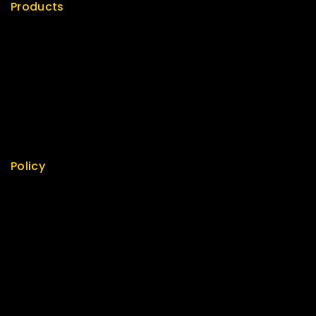
Products
Special
Best Seller
Top Rated
Featured
New Arrivals
Policy
Return Policy
Security
Careers
Sitemap
FAQs