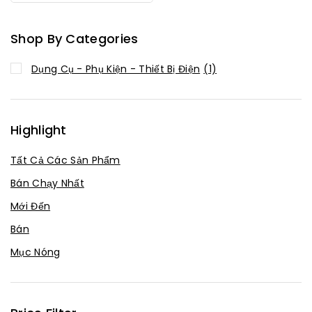
Hàng
Shop By Categories
Dụng Cụ - Phụ Kiện - Thiết Bị Điện
(1)
Highlight
Tất Cả Các Sản Phẩm
Bán Chạy Nhất
Mới Đến
Bán
Mục Nóng