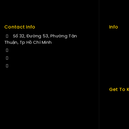
Delivery
Sitemap
Service
FAQs
Contact Info
Info
Số 32, Đường 53, Phường Tân
Contact
Thuận, Tp Hồ Chí Minh
About us
+84 34-661-1851
My cart
+84 33-430-8669
Checkou
sales@fuvitech.vn
My acco
Get To 
About U
Term & P
Careers
News & B