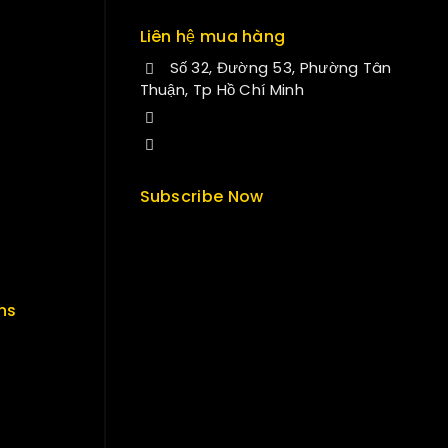
Liên hệ mua hàng
Số 32, Đường 53, Phường Tân
Thuận, Tp Hồ Chí Minh
+84 33-430-8669
sales@fuvitech.vn
Subscribe Now
ns