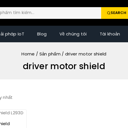
SEARCH
iải pháp IoT
Blog
Về chúng tôi
Tài khoản
Home
/
Sản phẩm
/
driver motor shield
driver motor shield
y nhất
hield