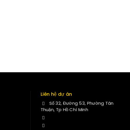
Liên hệ dự án
Số 32, Đường 53, Phường Tân
Thuận, Tp Hồ Chí Minh
+84 34-661-1851
manminhmai@fuvitech.vn