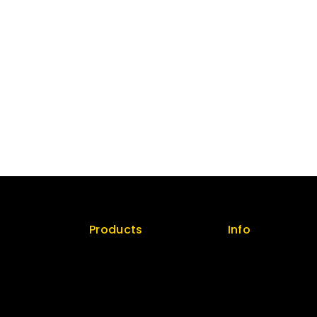
Products
Info
licy
Special
Contact us
Best Seller
About us
Top Rated
My cart