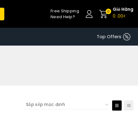
Giỏ Hàng
Free Shipping
0
0
.00₫
Need Help?
Top Offers