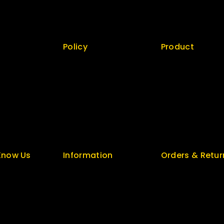
Featured
Checkout
New Arrivals
My account
Policy
Product
 us
Return Policy
Best Seller
Security
Top Rated
Careers
Special
t
Sitemap
Featured
unt
FAQs
New Arrivals
Know Us
Information
Orders & Retur
s
Help Center
Track Order
olicy
Feedback
Delivery
FAQs
Services
log
Size Guide
Returns