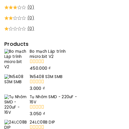
(0)
(0)
(0)
Products
Bo mạch Lập trình
micro:bit V2
450.000
₫
0
trong
1N5408 S3M SMB
số
5
3.000
₫
0
trong
Tụ Nhôm SMD - 220uF -
số
16V
5
3.050
₫
0
trong
24LC08B DIP
số
5