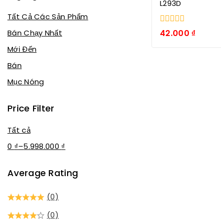
L293D
Tất Cả Các Sản Phẩm
0
42.000
₫
Bán Chạy Nhất
trong
số
Mới Đến
5
Bán
Mục Nóng
Price Filter
Tất cả
0
₫
–
5.998.000
₫
Average Rating
(0)
(0)