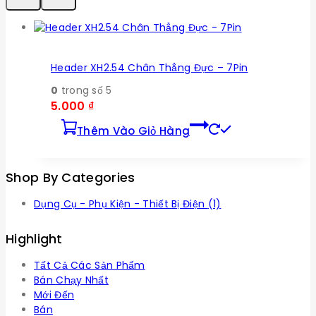
Header XH2.54 Chân Thẳng Đực – 7Pin
0
trong số 5
5.000
₫
Thêm Vào Giỏ Hàng
Shop By Categories
Dụng Cụ - Phụ Kiện - Thiết Bị Điện
(1)
Highlight
Tất Cả Các Sản Phẩm
Bán Chạy Nhất
Mới Đến
Bán