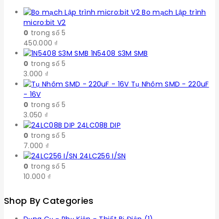
Bo mạch Lập trình
micro:bit V2
0
trong số 5
450.000
₫
1N5408 S3M SMB
0
trong số 5
3.000
₫
Tụ Nhôm SMD - 220uF
- 16V
0
trong số 5
3.050
₫
24LC08B DIP
0
trong số 5
7.000
₫
24LC256 I/SN
0
trong số 5
10.000
₫
Shop By Categories