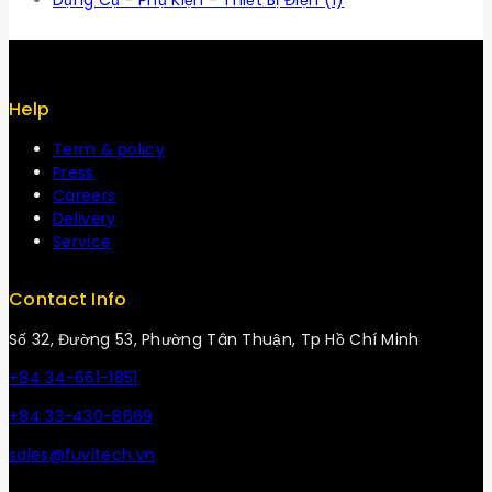
Dụng Cụ - Phụ Kiện - Thiết Bị Điện
(1)
Help
Term & policy
Press
Careers
Delivery
Service
Contact Info
Số 32, Đường 53, Phường Tân Thuận, Tp Hồ Chí Minh
+84 34-661-1851
+84 33-430-8669
sales@fuvitech.vn