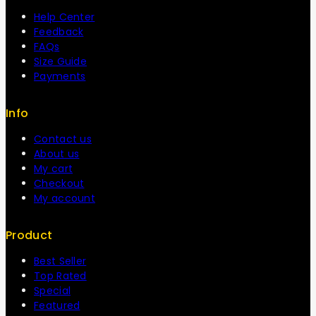
Help Center
Feedback
FAQs
Size Guide
Payments
Info
Contact us
About us
My cart
Checkout
My account
Product
Best Seller
Top Rated
Special
Featured