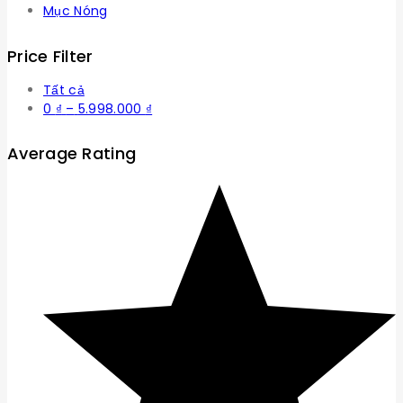
Mục Nóng
Price Filter
Tất cả
Khoảng
0
₫
–
5.998.000
₫
giá:
từ
Average Rating
0 ₫
đến
5.998.000 ₫