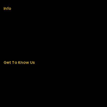
Info
Contact us
About us
My cart
Checkout
My account
Get To Know Us
About Us
Term & Policy
Careers
News & Blog
Contact Us