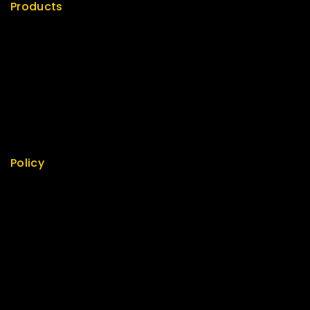
Products
Special
Best Seller
Top Rated
Featured
New Arrivals
Policy
Return Policy
Security
Careers
Sitemap
FAQs