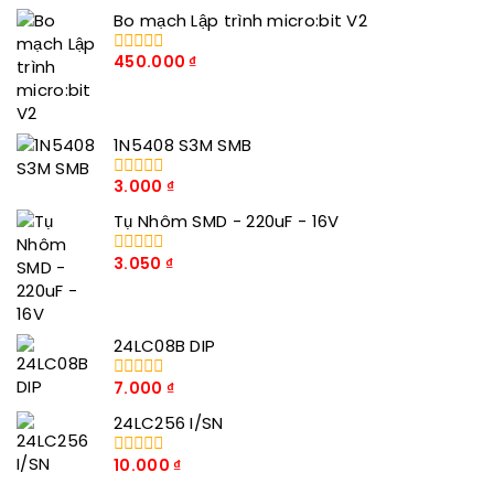
Bo mạch Lập trình micro:bit V2
450.000
₫
0
trong
số
5
1N5408 S3M SMB
3.000
₫
0
trong
Tụ Nhôm SMD - 220uF - 16V
số
5
3.050
₫
0
trong
số
5
24LC08B DIP
7.000
₫
0
trong
24LC256 I/SN
số
5
10.000
₫
0
trong