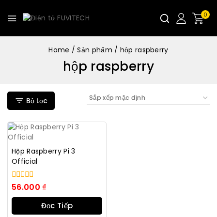
0
Home
/
Sản phẩm
/
hộp raspberry
hộp raspberry
Bộ Lọc
Hộp Raspberry Pi 3
Official
0
56.000
₫
trong
số
Đọc Tiếp
5