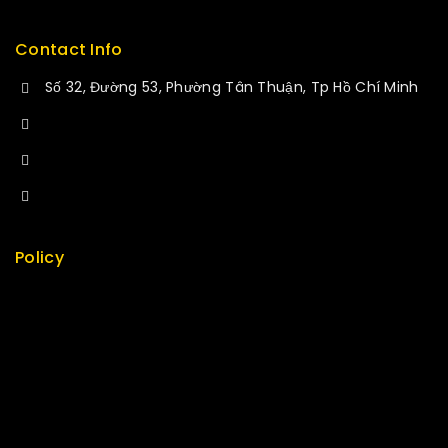
Contact Info
Số 32, Đường 53, Phường Tân Thuận, Tp Hồ Chí Minh
+84 34-661-1851
+84 33-430-8669
sales@fuvitech.vn
Policy
Return Policy
Security
Careers
Sitemap
FAQs