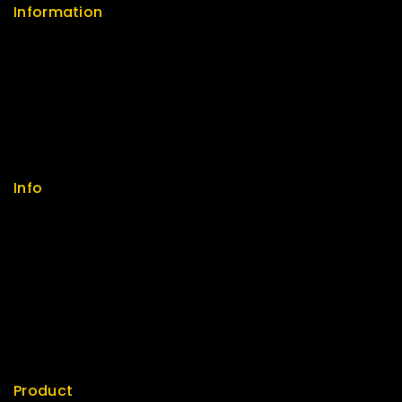
Information
Help Center
Feedback
FAQs
Size Guide
Payments
Info
Contact us
About us
My cart
Checkout
My account
Product