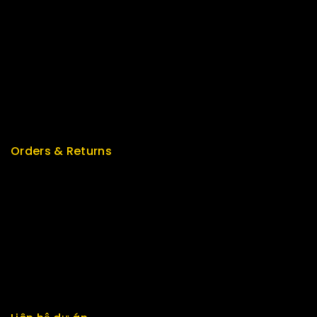
Best Seller
Top Rated
Special
Featured
New Arrivals
Orders & Returns
Track Order
Delivery
Services
Returns
Exchange