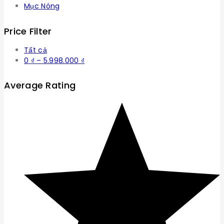
Mục Nóng
Price Filter
Tất cả
Khoảng
0
₫
–
5.998.000
₫
giá:
từ
Average Rating
0 ₫
đến
5.998.000 ₫