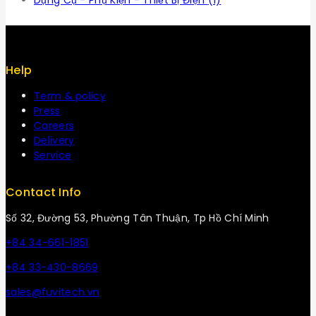
Dụng Cụ - Phụ Kiện - Thiết Bị Điện
(1)
Help
Term & policy
Press
Careers
Delivery
Service
Contact Info
Số 32, Đường 53, Phường Tân Thuận, Tp Hồ Chí Minh
+84 34-661-1851
+84 33-430-8669
sales@fuvitech.vn