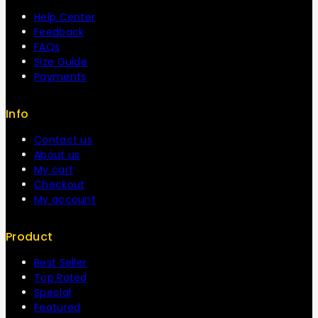
Help Center
Feedback
FAQs
Size Guide
Payments
Info
Contact us
About us
My cart
Checkout
My account
Product
Best Seller
Top Rated
Special
Featured