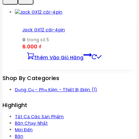
Jack GX12 cái-4pin
0
trong số 5
6.000
₫
Thêm Vào Giỏ Hàng
Shop By Categories
Dụng Cụ - Phụ Kiện - Thiết Bị Điện
(1)
Highlight
Tất Cả Các Sản Phẩm
Bán Chạy Nhất
Mới Đến
Bán