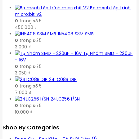
Bo mạch Lập trình
micro:bit V2
0
trong số 5
450.000
₫
1N5408 S3M SMB
0
trong số 5
3.000
₫
Tụ Nhôm SMD - 220uF
- 16V
0
trong số 5
3.050
₫
24LC08B DIP
0
trong số 5
7.000
₫
24LC256 I/SN
0
trong số 5
10.000
₫
Shop By Categories