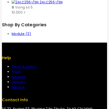
24LC256 I/SN
0
trong số 5
10.000
₫
Shop By Categories
Module
(3)
Help
Term & policy
Press
Careers
Delivery
Service
Contact Info
Số 32, Đường 53, Phường Tân Thuận, Tp Hồ Chí Minh