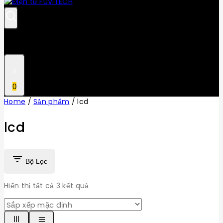
0
Home
/
Sản phẩm
/
lcd
lcd
Bộ Lọc
Hiển thị tất cả
3
kết quả