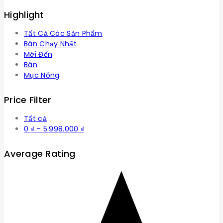
Highlight
Tất Cả Các Sản Phẩm
Bán Chạy Nhất
Mới Đến
Bán
Mục Nóng
Price Filter
Tất cả
Khoảng
0
₫
–
5.998.000
₫
giá:
từ
Average Rating
0 ₫
đến
5.998.000 ₫