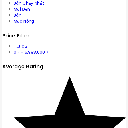
Bán Chạy Nhất
Mới Đến
Bán
Mục Nóng
Price Filter
Tất cả
Khoảng
0
₫
–
5.998.000
₫
giá:
từ
Average Rating
0 ₫
đến
5.998.000 ₫