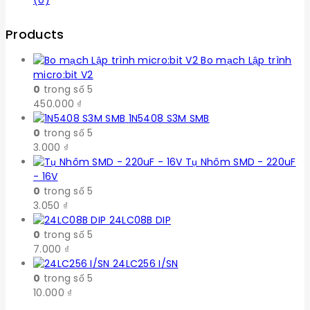
Products
Bo mạch Lập trình
micro:bit V2
0
trong số 5
450.000
₫
1N5408 S3M SMB
0
trong số 5
3.000
₫
Tụ Nhôm SMD - 220uF
- 16V
0
trong số 5
3.050
₫
24LC08B DIP
0
trong số 5
7.000
₫
24LC256 I/SN
0
trong số 5
10.000
₫