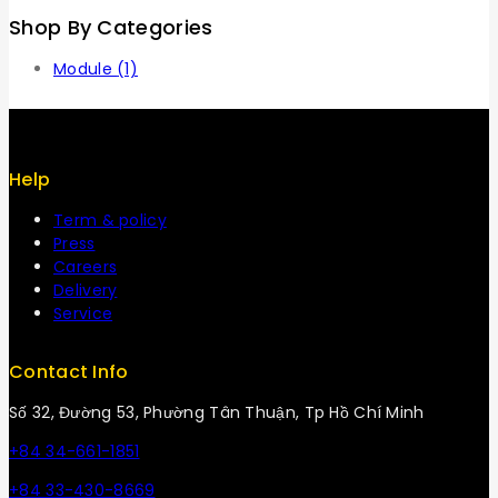
Shop By Categories
Module
(1)
Help
Term & policy
Press
Careers
Delivery
Service
Contact Info
Số 32, Đường 53, Phường Tân Thuận, Tp Hồ Chí Minh
+84 34-661-1851
+84 33-430-8669