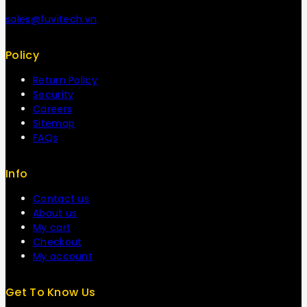
sales@fuvitech.vn
Policy
Return Policy
Security
Careers
Sitemap
FAQs
Info
Contact us
About us
My cart
Checkout
My account
Get To Know Us