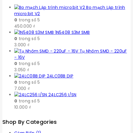
Bo mạch Lập trình
micro:bit V2
0
trong số 5
450.000
₫
1N5408 S3M SMB
0
trong số 5
3.000
₫
Tụ Nhôm SMD - 220uF
- 16V
0
trong số 5
3.050
₫
24LC08B DIP
0
trong số 5
7.000
₫
24LC256 I/SN
0
trong số 5
10.000
₫
Shop By Categories