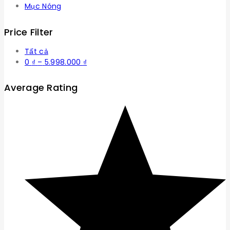
Mục Nóng
Price Filter
Tất cả
Khoảng
0
₫
–
5.998.000
₫
giá:
từ
Average Rating
0 ₫
đến
5.998.000 ₫