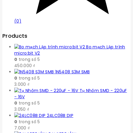
(0)
Products
Bo mạch Lập trình
micro:bit V2
0
trong số 5
450.000
₫
1N5408 S3M SMB
0
trong số 5
3.000
₫
Tụ Nhôm SMD - 220uF
- 16V
0
trong số 5
3.050
₫
24LC08B DIP
0
trong số 5
7.000
₫