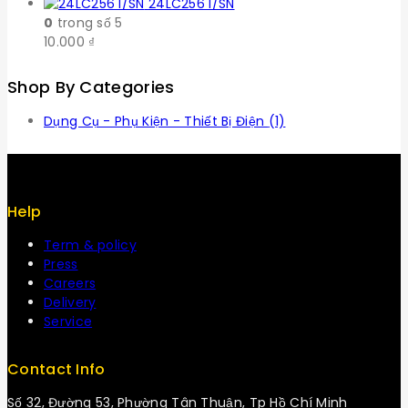
24LC256 I/SN
0
trong số 5
10.000
₫
Shop By Categories
Dụng Cụ - Phụ Kiện - Thiết Bị Điện
(1)
Help
Term & policy
Press
Careers
Delivery
Service
Contact Info
Số 32, Đường 53, Phường Tân Thuận, Tp Hồ Chí Minh