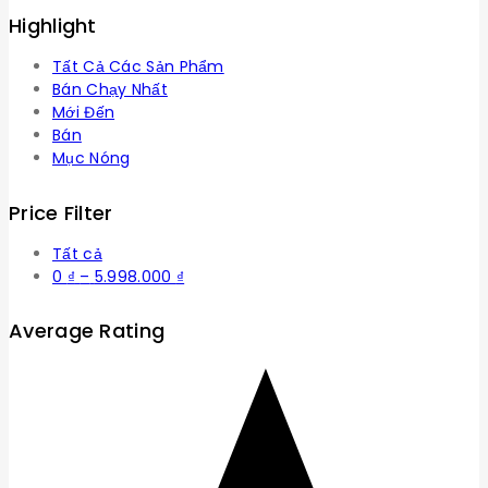
Highlight
Tất Cả Các Sản Phẩm
Bán Chạy Nhất
Mới Đến
Bán
Mục Nóng
Price Filter
Tất cả
Khoảng
0
₫
–
5.998.000
₫
giá:
từ
Average Rating
0 ₫
đến
5.998.000 ₫