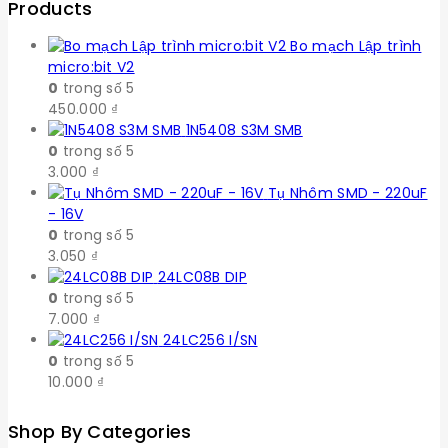
Products
Bo mạch Lập trình
micro:bit V2
0
trong số 5
450.000
₫
1N5408 S3M SMB
0
trong số 5
3.000
₫
Tụ Nhôm SMD - 220uF
- 16V
0
trong số 5
3.050
₫
24LC08B DIP
0
trong số 5
7.000
₫
24LC256 I/SN
0
trong số 5
10.000
₫
Shop By Categories