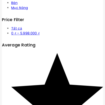
Bán
Mục Nóng
Price Filter
Tất cả
Khoảng
0
₫
–
5.998.000
₫
giá:
từ
Average Rating
0 ₫
đến
5.998.000 ₫