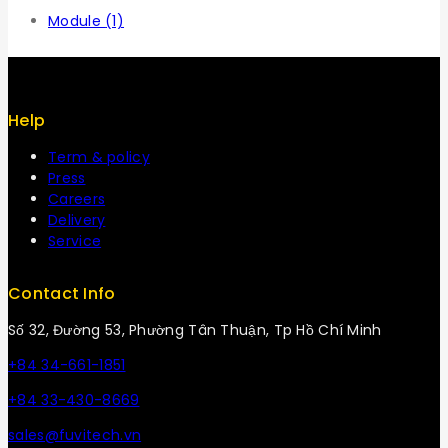
Module
(1)
Help
Term & policy
Press
Careers
Delivery
Service
Contact Info
Số 32, Đường 53, Phường Tân Thuận, Tp Hồ Chí Minh
+84 34-661-1851
+84 33-430-8669
sales@fuvitech.vn