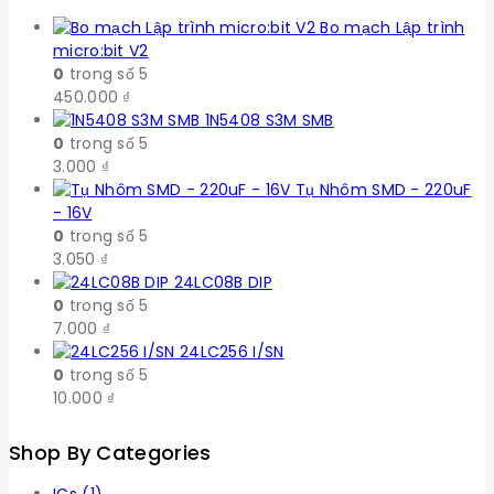
Bo mạch Lập trình
micro:bit V2
0
trong số 5
450.000
₫
1N5408 S3M SMB
0
trong số 5
3.000
₫
Tụ Nhôm SMD - 220uF
- 16V
0
trong số 5
3.050
₫
24LC08B DIP
0
trong số 5
7.000
₫
24LC256 I/SN
0
trong số 5
10.000
₫
Shop By Categories