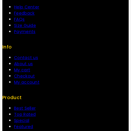
Help Center
Feedback
FAQs
Size Guide
Payments
Info
Contact us
About us
My cart
Checkout
My account
Product
Best Seller
Top Rated
Special
Featured