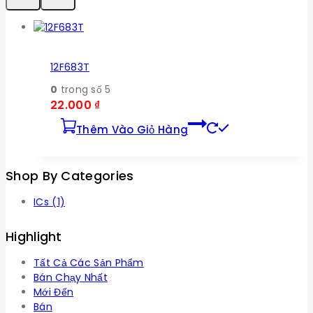
12F683T
0
trong số 5
22.000
₫
Thêm Vào Giỏ Hàng
Shop By Categories
ICs
(1)
Highlight
Tất Cả Các Sản Phẩm
Bán Chạy Nhất
Mới Đến
Bán