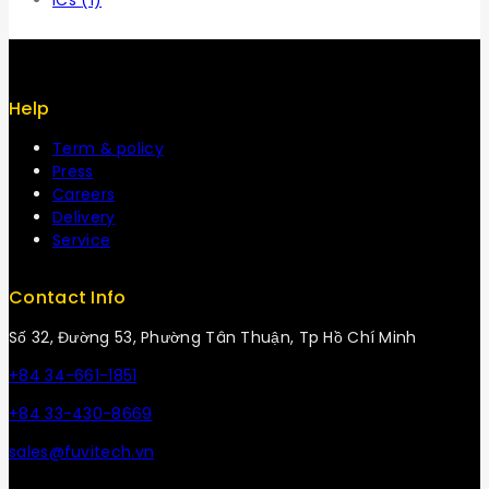
ICs
(1)
Help
Term & policy
Press
Careers
Delivery
Service
Contact Info
Số 32, Đường 53, Phường Tân Thuận, Tp Hồ Chí Minh
+84 34-661-1851
+84 33-430-8669
sales@fuvitech.vn