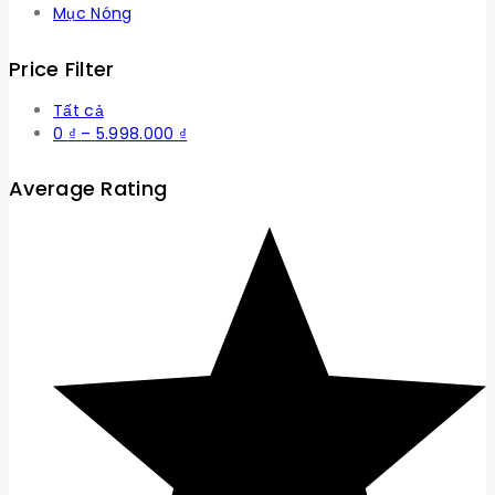
Mục Nóng
Price Filter
Tất cả
Khoảng
0
₫
–
5.998.000
₫
giá:
từ
Average Rating
0 ₫
đến
5.998.000 ₫