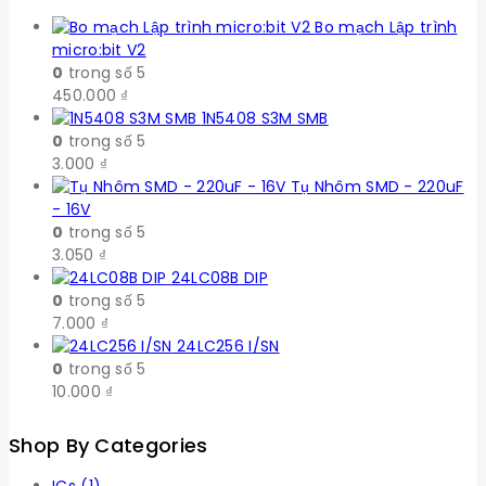
Bo mạch Lập trình
micro:bit V2
0
trong số 5
450.000
₫
1N5408 S3M SMB
0
trong số 5
3.000
₫
Tụ Nhôm SMD - 220uF
- 16V
0
trong số 5
3.050
₫
24LC08B DIP
0
trong số 5
7.000
₫
24LC256 I/SN
0
trong số 5
10.000
₫
Shop By Categories