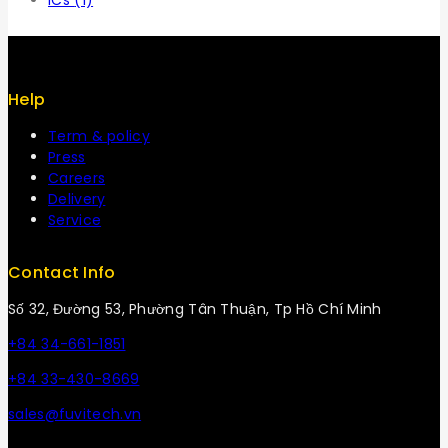
ICs
(1)
Help
Term & policy
Press
Careers
Delivery
Service
Contact Info
Số 32, Đường 53, Phường Tân Thuận, Tp Hồ Chí Minh
+84 34-661-1851
+84 33-430-8669
sales@fuvitech.vn