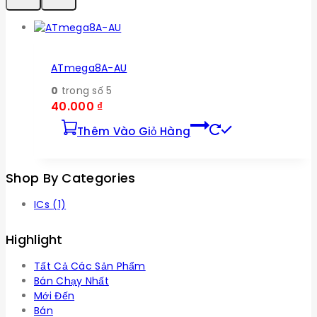
ATmega8A-AU
0
trong số 5
40.000
₫
Thêm Vào Giỏ Hàng
Shop By Categories
ICs
(1)
Highlight
Tất Cả Các Sản Phẩm
Bán Chạy Nhất
Mới Đến
Bán