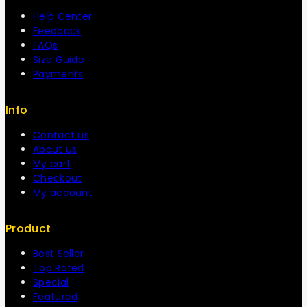
Help Center
Feedback
FAQs
Size Guide
Payments
Info
Contact us
About us
My cart
Checkout
My account
Product
Best Seller
Top Rated
Special
Featured