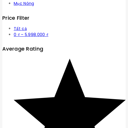
Mục Nóng
Price Filter
Tất cả
Khoảng
0
₫
–
5.998.000
₫
giá:
từ
Average Rating
0 ₫
đến
5.998.000 ₫