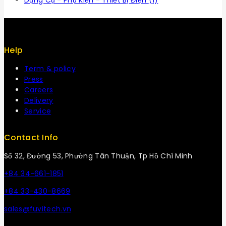
Dụng Cụ - Phụ Kiện - Thiết Bị Điện
(1)
Help
Term & policy
Press
Careers
Delivery
Service
Contact Info
Số 32, Đường 53, Phường Tân Thuận, Tp Hồ Chí Minh
+84 34-661-1851
+84 33-430-8669
sales@fuvitech.vn