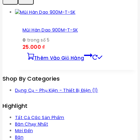
Mũi Hàn Dao 900M-T-SK
0
trong số 5
25.000
₫
Thêm Vào Giỏ Hàng
Shop By Categories
Dụng Cụ - Phụ Kiện - Thiết Bị Điện
(1)
Highlight
Tất Cả Các Sản Phẩm
Bán Chạy Nhất
Mới Đến
Bán