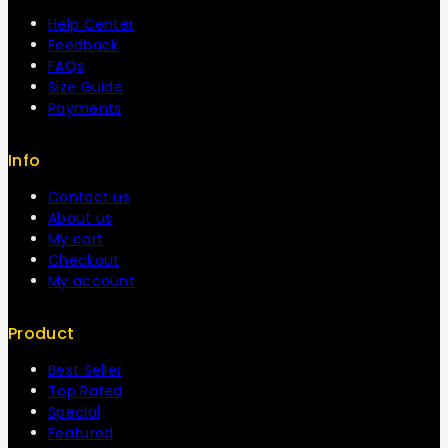
Help Center
Feedback
FAQs
Size Guide
Payments
Info
Contact us
About us
My cart
Checkout
My account
Product
Best Seller
Top Rated
Special
Featured