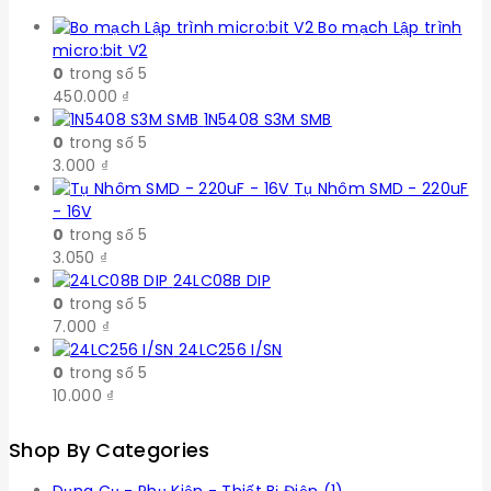
Bo mạch Lập trình
micro:bit V2
0
trong số 5
450.000
₫
1N5408 S3M SMB
0
trong số 5
3.000
₫
Tụ Nhôm SMD - 220uF
- 16V
0
trong số 5
3.050
₫
24LC08B DIP
0
trong số 5
7.000
₫
24LC256 I/SN
0
trong số 5
10.000
₫
Shop By Categories