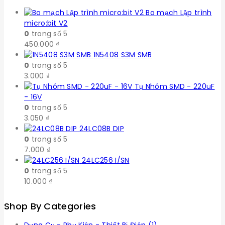
Bo mạch Lập trình
micro:bit V2
0
trong số 5
450.000
₫
1N5408 S3M SMB
0
trong số 5
3.000
₫
Tụ Nhôm SMD - 220uF
- 16V
0
trong số 5
3.050
₫
24LC08B DIP
0
trong số 5
7.000
₫
24LC256 I/SN
0
trong số 5
10.000
₫
Shop By Categories