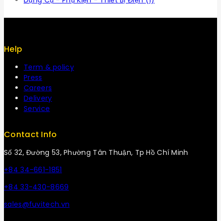
Dụng Cụ - Phụ Kiện - Thiết Bị Điện
(1)
Help
Term & policy
Press
Careers
Delivery
Service
Contact Info
Số 32, Đường 53, Phường Tân Thuận, Tp Hồ Chí Minh
+84 34-661-1851
+84 33-430-8669
sales@fuvitech.vn