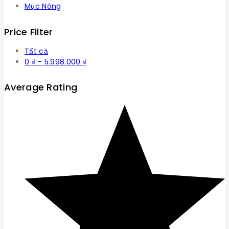
Mục Nóng
Price Filter
Tất cả
Khoảng
0
₫
–
5.998.000
₫
giá:
từ
Average Rating
0 ₫
đến
5.998.000 ₫