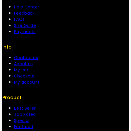
Help Center
Feedback
FAQs
Size Guide
Payments
Info
Contact us
About us
My cart
Checkout
My account
Product
Best Seller
Top Rated
Special
Featured