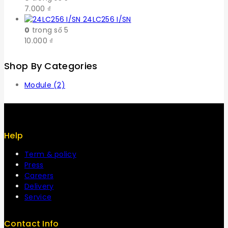
7.000
₫
24LC256 I/SN
0
trong số 5
10.000
₫
Shop By Categories
Module
(2)
Help
Term & policy
Press
Careers
Delivery
Service
Contact Info