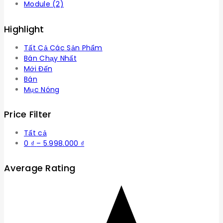
Module
(2)
Highlight
Tất Cả Các Sản Phẩm
Bán Chạy Nhất
Mới Đến
Bán
Mục Nóng
Price Filter
Tất cả
Khoảng
0
₫
–
5.998.000
₫
giá:
từ
Average Rating
0 ₫
đến
5.998.000 ₫