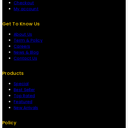
Checkout
My account
Get To Know Us
About Us
Term & Policy
Careers
News & Blog
Contact Us
Products
Special
Best Seller
Top Rated
Featured
New Arrivals
Policy