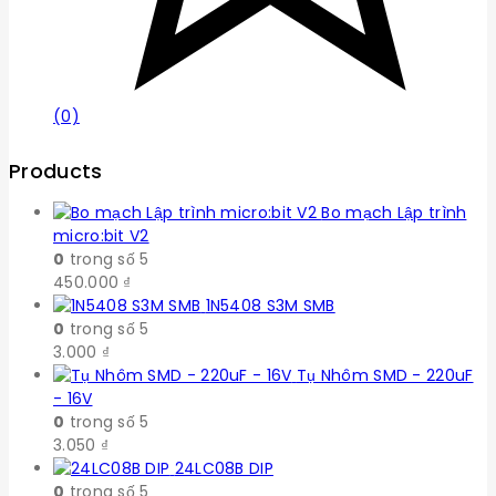
(0)
Products
Bo mạch Lập trình
micro:bit V2
0
trong số 5
450.000
₫
1N5408 S3M SMB
0
trong số 5
3.000
₫
Tụ Nhôm SMD - 220uF
- 16V
0
trong số 5
3.050
₫
24LC08B DIP
0
trong số 5