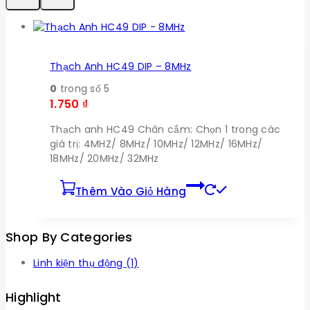
Thạch Anh HC49 DIP – 8MHz
0
trong số 5
1.750
₫
Thạch anh HC49 Chân cắm: Chọn 1 trong các
giá trị: 4MHZ/ 8MHz/ 10MHz/ 12MHz/ 16MHz/
18MHz/ 20MHz/ 32MHz
Thêm Vào Giỏ Hàng
Shop By Categories
Linh kiện thụ động
(1)
Highlight