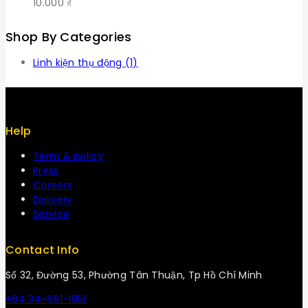
10.000
₫
Shop By Categories
Linh kiện thụ động
(1)
Help
Term & policy
Press
Careers
Delivery
Service
Contact Info
Số 32, Đường 53, Phường Tân Thuận, Tp Hồ Chí Minh
+84 34-661-1851