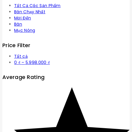
Tất Cả Các Sản Phẩm
Bán Chạy Nhất
Mới Đến
Bán
Mục Nóng
Price Filter
Tất cả
Khoảng
0
₫
–
5.998.000
₫
giá:
từ
Average Rating
0 ₫
đến
5.998.000 ₫