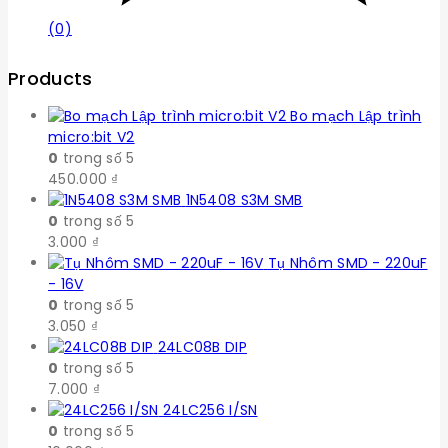
(0)
Products
Bo mạch Lập trình
micro:bit V2
0
trong số 5
450.000
₫
1N5408 S3M SMB
0
trong số 5
3.000
₫
Tụ Nhôm SMD - 220uF
- 16V
0
trong số 5
3.050
₫
24LC08B DIP
0
trong số 5
7.000
₫
24LC256 I/SN
0
trong số 5