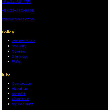
+84 34-661-1851
+84 33-430-8669
sales@fuvitech.vn
Policy
Return Policy
Security
Careers
Sitemap
FAQs
Info
Contact us
About us
My cart
Checkout
My account