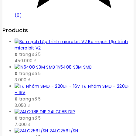
(0)
Products
Bo mạch Lập trình
micro:bit V2
0
trong số 5
450.000
₫
1N5408 S3M SMB
0
trong số 5
3.000
₫
Tụ Nhôm SMD - 220uF
- 16V
0
trong số 5
3.050
₫
24LC08B DIP
0
trong số 5
7.000
₫
24LC256 I/SN