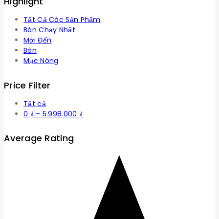
Highlight
Tất Cả Các Sản Phẩm
Bán Chạy Nhất
Mới Đến
Bán
Mục Nóng
Price Filter
Tất cả
Khoảng
0
₫
–
5.998.000
₫
giá:
từ
Average Rating
0 ₫
đến
5.998.000 ₫