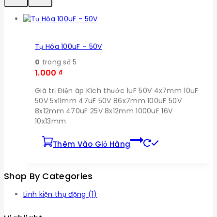
Tụ Hóa 100uF – 50V
0
trong số 5
1.000
₫
Giá trị Điện áp Kích thước 1uF 50V 4x7mm 10uF
50V 5x11mm 47uF 50V 86x7mm 100uF 50V
8x12mm 470uF 25V 8x12mm 1000uF 16V
10x13mm
Thêm Vào Giỏ Hàng
Shop By Categories
Linh kiện thụ động
(1)