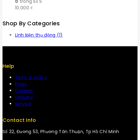
0
trong số 5
10.000
₫
Shop By Categories
Linh kiện thụ động
(1)
Help
Term & policy
Press
Careers
Delivery
Service
Contact Info
Số 32, Đường 53, Phường Tân Thuận, Tp Hồ Chí Minh