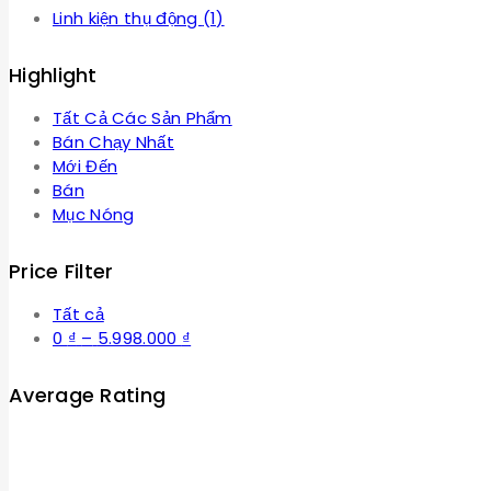
Linh kiện thụ động
(1)
Highlight
Tất Cả Các Sản Phẩm
Bán Chạy Nhất
Mới Đến
Bán
Mục Nóng
Price Filter
Tất cả
Khoảng
0
₫
–
5.998.000
₫
giá:
từ
Average Rating
0 ₫
đến
5.998.000 ₫