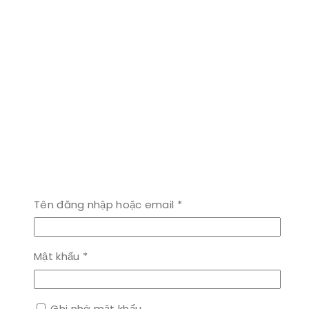
Bắt
Tên đăng nhập hoặc email
*
buộc
Bắt
Mật khẩu
*
buộc
Ghi nhớ mật khẩu