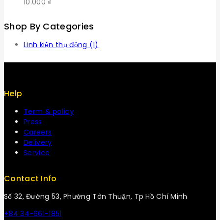
10.000
₫
Shop By Categories
Linh kiện thụ động
(1)
Help
Term & policy
Press
Careers
Delivery
Service
Contact Info
Số 32, Đường 53, Phường Tân Thuận, Tp Hồ Chí Minh
+84 34-661-1851