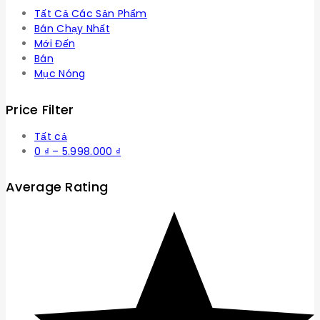
Tất Cả Các Sản Phẩm
Bán Chạy Nhất
Mới Đến
Bán
Mục Nóng
Price Filter
Tất cả
Khoảng
0
₫
–
5.998.000
₫
giá:
từ
Average Rating
0 ₫
đến
5.998.000 ₫