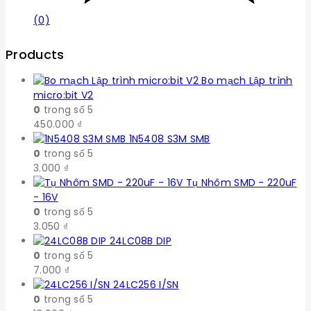
(0)
Products
Bo mạch Lập trình
micro:bit V2
0
trong số 5
450.000
₫
1N5408 S3M SMB
0
trong số 5
3.000
₫
Tụ Nhôm SMD - 220uF
- 16V
0
trong số 5
3.050
₫
24LC08B DIP
0
trong số 5
7.000
₫
24LC256 I/SN
0
trong số 5