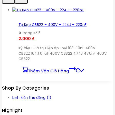
Tụ Kẹo CBB22 – 400V – 224J – 220nF
0
trong số 5
2.000
₫
Ký hiệu Giá trị Điện áp Loại 103J 10nF 400V
CBB22 104J 0.1uF 400V CBB22 474J 470nF 400V
CBB22
Thêm Vào Giỏ Hàng
Shop By Categories
Linh kiện thụ động
(1)
Highlight