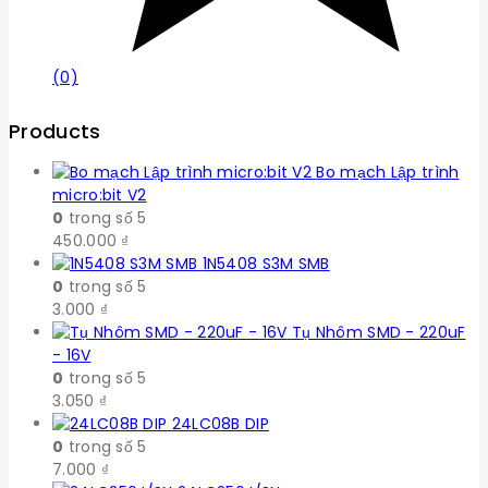
(0)
Products
Bo mạch Lập trình
micro:bit V2
0
trong số 5
450.000
₫
1N5408 S3M SMB
0
trong số 5
3.000
₫
Tụ Nhôm SMD - 220uF
- 16V
0
trong số 5
3.050
₫
24LC08B DIP
0
trong số 5
7.000
₫