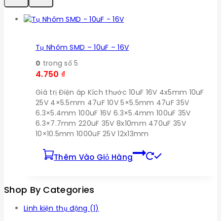
Tụ Nhôm SMD – 10uF – 16V
0
trong số 5
4.750
₫
Giá trị Điện áp Kích thước 10uF 16V 4x5mm 10uF
25V 4×5.5mm 47uF 10V 5×5.5mm 47uF 35V
6.3×5.4mm 100uF 16V 6.3×5.4mm 100uF 35V
6.3×7.7mm 220uF 35V 8x10mm 470uF 35V
10×10.5mm 1000uF 25V 12x13mm
Thêm Vào Giỏ Hàng
Shop By Categories
Linh kiện thụ động
(1)