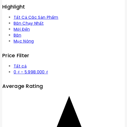
Highlight
Tất Cả Các Sản Phẩm
Bán Chạy Nhất
Mới Đến
Bán
Mục Nóng
Price Filter
Tất cả
Khoảng
0
₫
–
5.998.000
₫
giá:
từ
Average Rating
0 ₫
đến
5.998.000 ₫