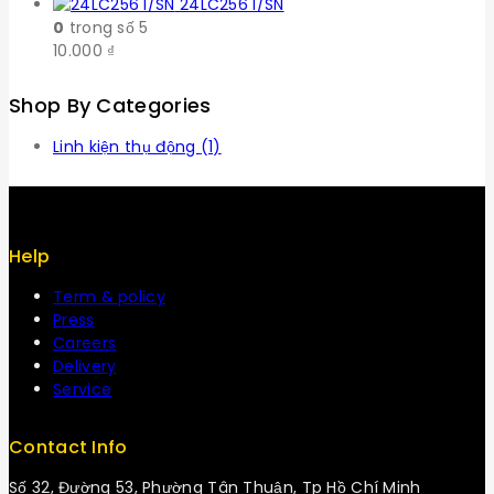
24LC256 I/SN
0
trong số 5
10.000
₫
Shop By Categories
Linh kiện thụ động
(1)
Help
Term & policy
Press
Careers
Delivery
Service
Contact Info
Số 32, Đường 53, Phường Tân Thuận, Tp Hồ Chí Minh