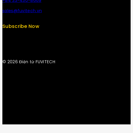
+84 33-430-8669
sales@fuvitech.vn
Subscribe Now
© 2026 Điện tử FUVITECH
Get Latest Update & News