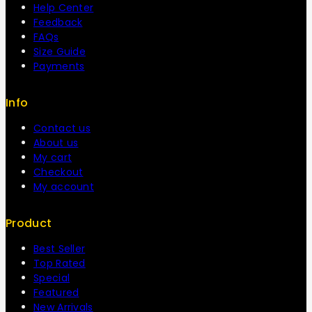
Help Center
Feedback
FAQs
Size Guide
Payments
Info
Contact us
About us
My cart
Checkout
My account
Product
Best Seller
Top Rated
Special
Featured
New Arrivals