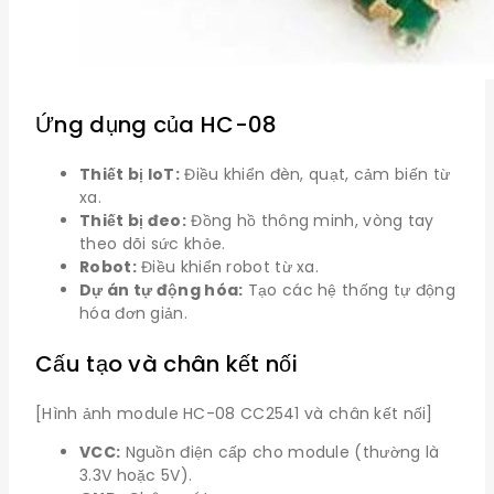
Ứng dụng của HC-08
Thiết bị IoT:
Điều khiển đèn, quạt, cảm biến từ
xa.
Thiết bị đeo:
Đồng hồ thông minh, vòng tay
theo dõi sức khỏe.
Robot:
Điều khiển robot từ xa.
Dự án tự động hóa:
Tạo các hệ thống tự động
hóa đơn giản.
Cấu tạo và chân kết nối
[Hình ảnh module HC-08 CC2541 và chân kết nối]
VCC:
Nguồn điện cấp cho module (thường là
3.3V hoặc 5V).