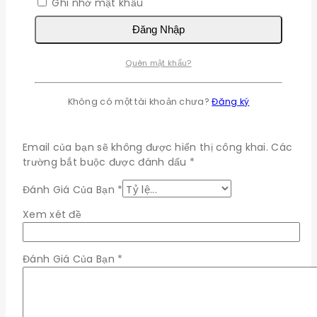
Ghi nhớ mật khẩu
Đánh giá
Đăng Nhập
Không có đánh giá nào.
Quên mật khẩu?
Hãy là người đầu tiên xét "HC-08
CC2540 Mạch Thu Phát Bluetooth 4.0
Không có một tài khoản chưa?
Đăng ký
Ra Chân"
Email của bạn sẽ không được hiển thị công khai.
Các
trường bắt buộc được đánh dấu
*
Đánh Giá Của Bạn
*
Xem xét đề
Đánh Giá Của Bạn
*