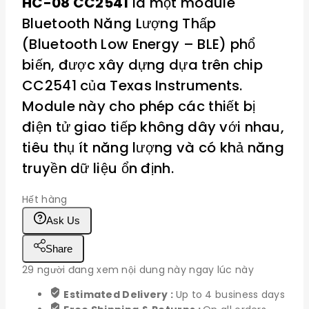
HC-08 CC2541
là một module
Bluetooth Năng Lượng Thấp
(Bluetooth Low Energy – BLE) phổ
biến, được xây dựng dựa trên chip
CC2541 của Texas Instruments.
Module này cho phép các thiết bị
điện tử giao tiếp không dây với nhau,
tiêu thụ ít năng lượng và có khả năng
truyền dữ liệu ổn định.
Hết hàng
Ask Us
Share
29
người đang xem nội dung này ngay lúc này
Estimated Delivery :
Up to 4 business days