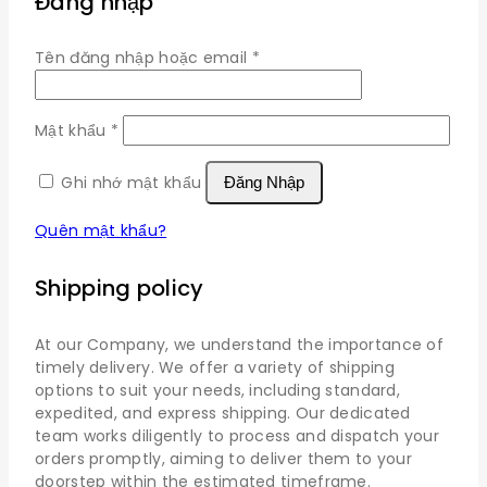
Đăng nhập
Bắt
Tên đăng nhập hoặc email
*
buộc
Bắt
Mật khẩu
*
buộc
Ghi nhớ mật khẩu
Đăng Nhập
Quên mật khẩu?
Shipping policy
At our Company, we understand the importance of
timely delivery. We offer a variety of shipping
options to suit your needs, including standard,
expedited, and express shipping. Our dedicated
team works diligently to process and dispatch your
orders promptly, aiming to deliver them to your
doorstep within the estimated timeframe.