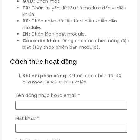
GND:
Chân mát.
TX:
Chân truyền dữ liệu từ module đến vi điều
khiển.
RX:
Chân nhận dữ liệu từ vi điều khiển đến
module.
EN:
Chân kích hoạt module.
Các chân khác:
Dùng cho các chức năng đặc
biệt (tùy theo phiên bản module).
Cách thức hoạt động
Kết nối phần cứng:
Kết nối các chân TX, RX
của module với vi điều khiển.
Cấu hình module:
Sử dụng các lệnh AT gửi
Bắt
Tên đăng nhập hoặc email
*
qua UART để cấu hình tên thiết bị, mật khẩu,
buộc
tốc độ baudrate.
Viết chương trình:
Viết chương trình cho vi
điều khiển để gửi và nhận dữ liệu qua module.
Bắt
Mật khẩu
*
Kết nối với thiết bị di động:
Sử dụng ứng dụng
buộc
trên điện thoại để kết nối với module và điều
khiển thiết bị.