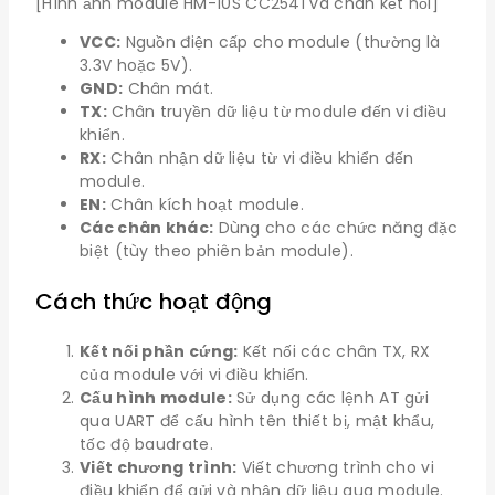
[Hình ảnh module HM-10S CC2541 và chân kết nối]
VCC:
Nguồn điện cấp cho module (thường là
3.3V hoặc 5V).
GND:
Chân mát.
TX:
Chân truyền dữ liệu từ module đến vi điều
khiển.
RX:
Chân nhận dữ liệu từ vi điều khiển đến
module.
EN:
Chân kích hoạt module.
Các chân khác:
Dùng cho các chức năng đặc
biệt (tùy theo phiên bản module).
Cách thức hoạt động
Kết nối phần cứng:
Kết nối các chân TX, RX
của module với vi điều khiển.
Cấu hình module:
Sử dụng các lệnh AT gửi
qua UART để cấu hình tên thiết bị, mật khẩu,
tốc độ baudrate.
Viết chương trình:
Viết chương trình cho vi
điều khiển để gửi và nhận dữ liệu qua module.