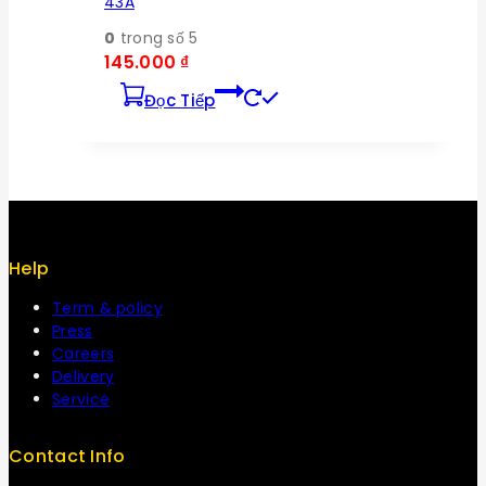
43A
0
trong số 5
145.000
₫
Đọc Tiếp
Help
Term & policy
Press
Careers
Delivery
Service
Contact Info