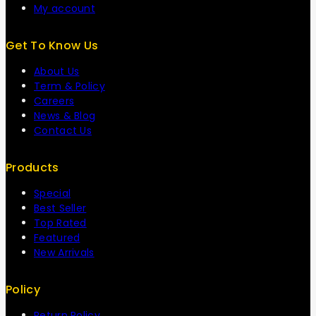
My account
Get To Know Us
About Us
Term & Policy
Careers
News & Blog
Contact Us
Products
Special
Best Seller
Top Rated
Featured
New Arrivals
Policy
Return Policy