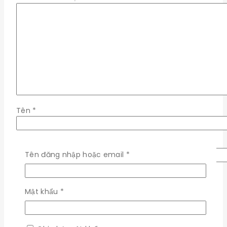
Tên
*
Email
*
Bắt
Tên đăng nhập hoặc email
*
buộc
Lưu tên của tôi, email, và trang web trong trình
duyệt này cho lần bình luận kế tiếp của tôi.
Bắt
Mật khẩu
*
buộc