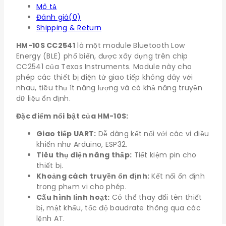
Mô tả
Đánh giá(0)
Shipping & Return
HM-10S CC2541
là một module Bluetooth Low
Energy (BLE) phổ biến, được xây dựng trên chip
CC2541 của Texas Instruments. Module này cho
phép các thiết bị điện tử giao tiếp không dây với
nhau, tiêu thụ ít năng lượng và có khả năng truyền
dữ liệu ổn định.
Đặc điểm nổi bật của HM-10S:
Giao tiếp UART:
Dễ dàng kết nối với các vi điều
khiển như Arduino, ESP32.
Tiêu thụ điện năng thấp:
Tiết kiệm pin cho
thiết bị.
Khoảng cách truyền ổn định:
Kết nối ổn định
trong phạm vi cho phép.
Cấu hình linh hoạt:
Có thể thay đổi tên thiết
bị, mật khẩu, tốc độ baudrate thông qua các
lệnh AT.