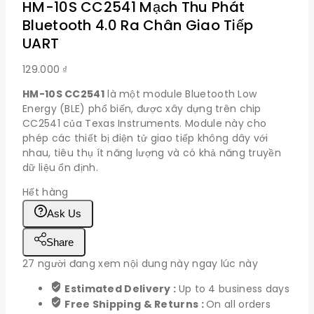
HM-10S CC2541 Mạch Thu Phát
Bluetooth 4.0 Ra Chân Giao Tiếp
UART
129.000
₫
HM-10S CC2541
là một module Bluetooth Low
Energy (BLE) phổ biến, được xây dựng trên chip
CC2541 của Texas Instruments. Module này cho
phép các thiết bị điện tử giao tiếp không dây với
nhau, tiêu thụ ít năng lượng và có khả năng truyền
dữ liệu ổn định.
Hết hàng
Ask Us
Share
27
người đang xem nội dung này ngay lúc này
Estimated Delivery :
Up to 4 business days
Free Shipping & Returns :
On all orders