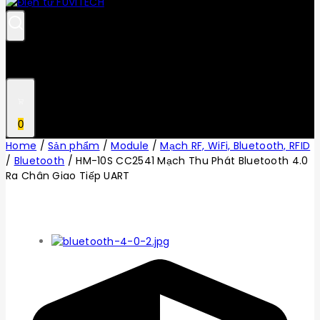
0
Home
/
Sản phẩm
/
Module
/
Mạch RF, WiFi, Bluetooth, RFID
/
Bluetooth
/
HM-10S CC2541 Mạch Thu Phát Bluetooth 4.0
Ra Chân Giao Tiếp UART