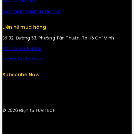
+84 34-661-1851
manminhmai@fuvitech.vn
Liên hệ mua hàng
Số 32, Đường 53, Phường Tân Thuận, Tp Hồ Chí Minh
+84 33-430-8669
sales@fuvitech.vn
Subscribe Now
© 2026 Điện tử FUVITECH
Get Latest Update & News