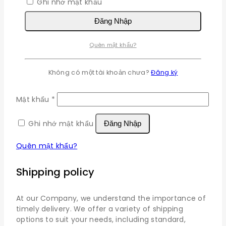
Ghi nhớ mật khẩu
×
Đăng Nhập
Đăng nhập
Quên mật khẩu?
Bắt
Tên đăng nhập hoặc email
*
Không có một tài khoản chưa?
Đăng ký
buộc
Bắt
Mật khẩu
*
buộc
Ghi nhớ mật khẩu
Đăng Nhập
Quên mật khẩu?
Shipping policy
At our Company, we understand the importance of
timely delivery. We offer a variety of shipping
options to suit your needs, including standard,