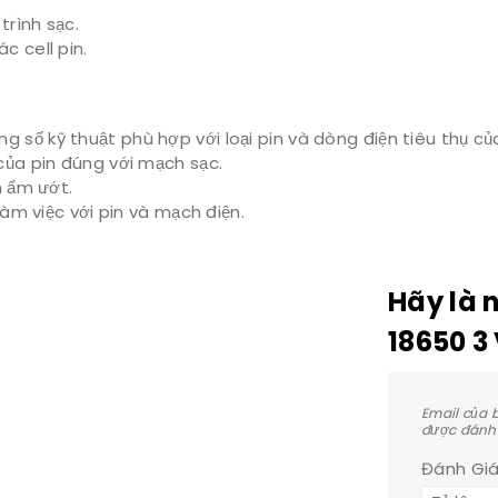
trình sạc.
c cell pin.
số kỹ thuật phù hợp với loại pin và dòng điện tiêu thụ của 
ủa pin đúng với mạch sạc.
h ẩm ướt.
àm việc với pin và mạch điện.
Hãy là 
18650 3
Email của 
được đánh
Đánh Gi