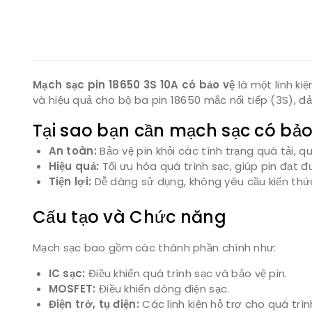
Mạch sạc pin 18650 3S 10A có bảo vệ
là một linh ki
và hiệu quả cho bộ ba pin 18650 mắc nối tiếp (3S), đả
Tại sao bạn cần mạch sạc có bảo
An toàn:
Bảo vệ pin khỏi các tình trạng quá tải, 
Hiệu quả:
Tối ưu hóa quá trình sạc, giúp pin đạt đ
Tiện lợi:
Dễ dàng sử dụng, không yêu cầu kiến th
Cấu tạo và Chức năng
Mạch sạc bao gồm các thành phần chính như:
IC sạc:
Điều khiển quá trình sạc và bảo vệ pin.
MOSFET:
Điều khiển dòng điện sạc.
Điện trở, tụ điện:
Các linh kiện hỗ trợ cho quá trì