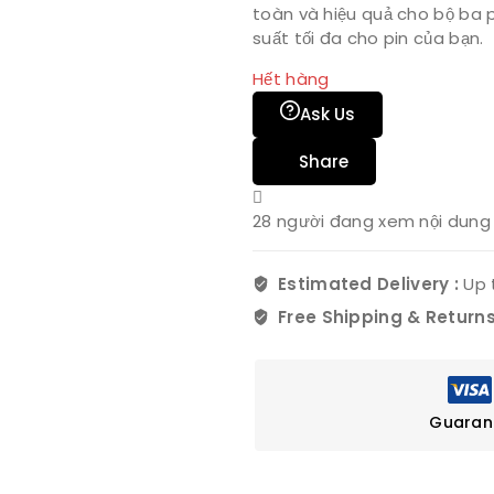
toàn và hiệu quả cho bộ ba p
suất tối đa cho pin của bạn.
Hết hàng
Ask Us
Share
28
người đang xem nội dung 
Estimated Delivery :
Up 
Free Shipping & Returns
Guaran