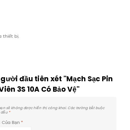
thiết bị.
người đầu tiên xét "Mạch Sạc Pin
 Viên 3S 10A Có Bảo Vệ"
bạn sẽ không được hiển thị công khai.
Các trường bắt buộc
 dấu
*
á Của Bạn
*