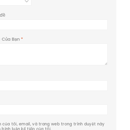
 đề
á Của Bạn
*
n của tôi, email, và trang web trong trình duyệt này
 bình luận kế tiếp của tôi.