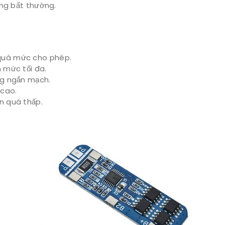
ống bất thường.
quá mức cho phép.
 mức tối đa.
ng ngắn mạch.
 cao.
n quá thấp.