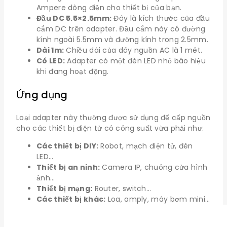
Ampere dòng điện cho thiết bị của bạn.
Đầu DC 5.5×2.5mm:
Đây là kích thước của đầu
cắm DC trên adapter. Đầu cắm này có đường
kính ngoài 5.5mm và đường kính trong 2.5mm.
Dài 1m:
Chiều dài của dây nguồn AC là 1 mét.
Có LED:
Adapter có một đèn LED nhỏ báo hiệu
khi đang hoạt động.
Ứng dụng
Loại adapter này thường được sử dụng để cấp nguồn
cho các thiết bị điện tử có công suất vừa phải như:
Các thiết bị DIY:
Robot, mạch điện tử, đèn
LED…
Thiết bị an ninh:
Camera IP, chuông cửa hình
ảnh…
Thiết bị mạng:
Router, switch…
Các thiết bị khác:
Loa, amply, máy bơm mini…