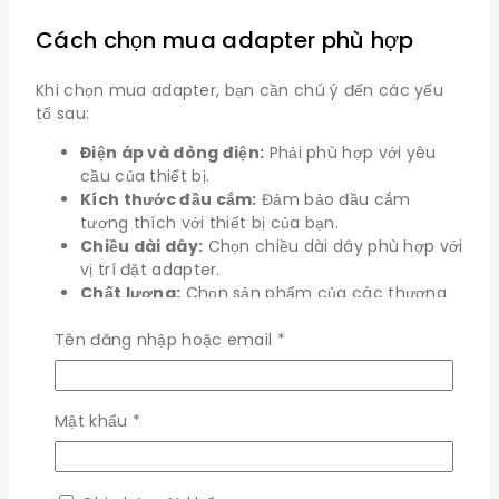
Cách chọn mua adapter phù hợp
Khi chọn mua adapter, bạn cần chú ý đến các yếu
tố sau:
Điện áp và dòng điện:
Phải phù hợp với yêu
cầu của thiết bị.
Kích thước đầu cắm:
Đảm bảo đầu cắm
tương thích với thiết bị của bạn.
Chiều dài dây:
Chọn chiều dài dây phù hợp với
vị trí đặt adapter.
Chất lượng:
Chọn sản phẩm của các thương
hiệu uy tín để đảm bảo chất lượng và độ bền.
Bắt
Tên đăng nhập hoặc email
*
Đánh giá
buộc
Không có đánh giá nào.
Bắt
Mật khẩu
*
buộc
Hãy là người đầu tiên xét "Nguồn
Adapter 12V 5A Đầu DC 5.5×2.5mm