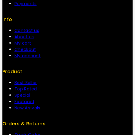
Payments
Info
Contact us
About us
My cart
Checkout
My account
Product
Best Seller
Top Rated
Special
Featured
New Arrivals
Orders & Returns
Track Order