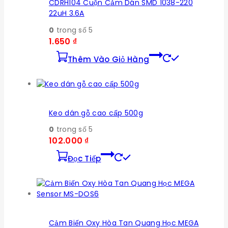
CDRH104 Cuộn Cảm Dán SMD 1038-220
22uH 3.6A
0
trong số 5
1.650
₫
Thêm Vào Giỏ Hàng
Keo dán gỗ cao cấp 500g
0
trong số 5
102.000
₫
Đọc Tiếp
Cảm Biến Oxy Hòa Tan Quang Học MEGA