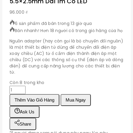
5.5×2.5mm Dài 1m Có LED
96.000
₫
6 sản phẩm đã bán trong 13 giờ qua
Bán nhanh! Hơn 18 người có trong giỏ hàng của họ
Nguồn adapter (hay còn gọi là bộ chuyển đổi nguồn)
là một thiết bị điện tử dùng để chuyển đổi điện áp
xoay chiều (AC) từ ổ cắm điện thành điện áp một
chiều (DC) với các thông số cụ thể (điện áp và dòng
điện) để cung cấp năng lượng cho các thiết bị điện
tử.
Còn 8 trong kho
Nguồn
Adapter
Thêm Vào Giỏ Hàng
Mua Ngay
12V
5A
Ask Us
Đầu
DC
Share
5.5x2.5mm
Dài
21
người đang xem nội dung này ngay lúc này