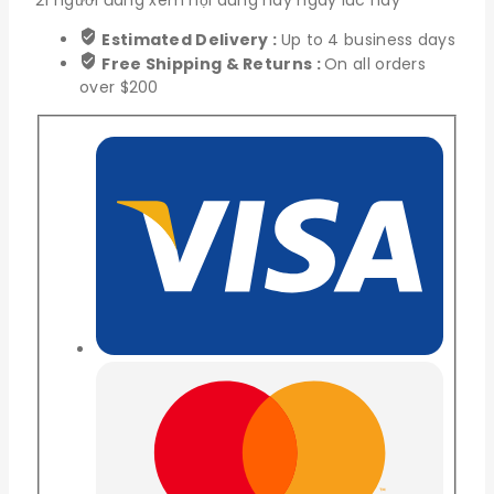
1m
Estimated Delivery :
Up to 4 business days
Có
Free Shipping & Returns :
On all orders
LED
over $200
số
lượng