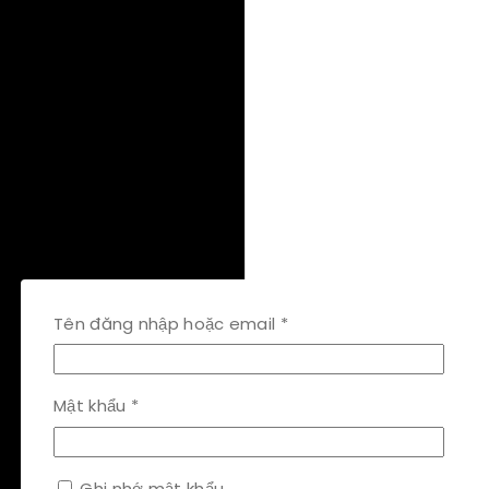
Bắt
Tên đăng nhập hoặc email
*
buộc
Bắt
Mật khẩu
*
buộc
Ghi nhớ mật khẩu