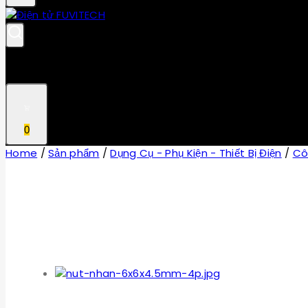
0
Home
/
Sản phẩm
/
Dụng Cụ - Phụ Kiện - Thiết Bị Điện
/
Cô