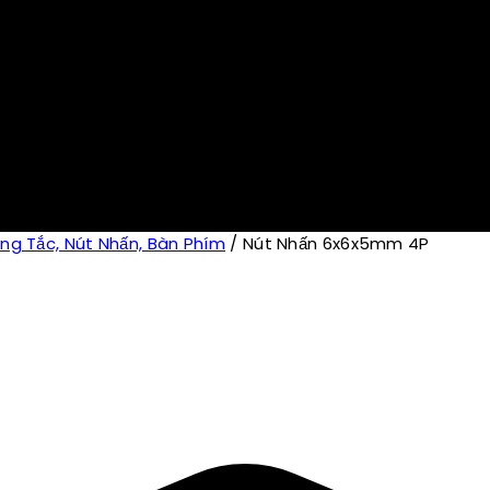
ng Tắc, Nút Nhấn, Bàn Phím
/
Nút Nhấn 6x6x5mm 4P