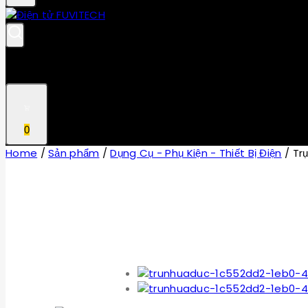
0
Home
/
Sản phẩm
/
Dụng Cụ - Phụ Kiện - Thiết Bị Điện
/
Tr