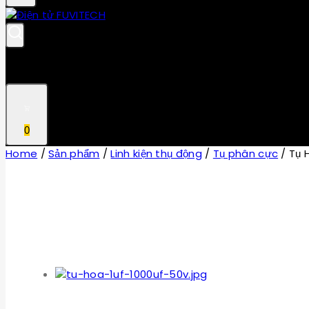
0
Home
/
Sản phẩm
/
Linh kiện thụ động
/
Tụ phân cực
/
Tụ 