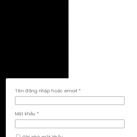
Bắt
Tên đăng nhập hoặc email
*
buộc
Bắt
Mật khẩu
*
buộc
Ghi nhớ mật khẩu