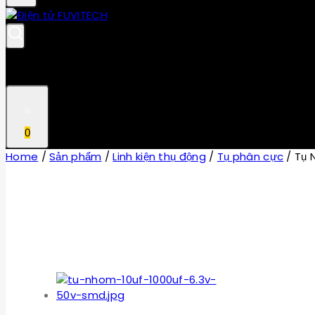
0
Home
/
Sản phẩm
/
Linh kiện thụ động
/
Tụ phân cực
/
Tụ 