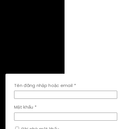
Bắt
Tên đăng nhập hoặc email
*
buộc
Bắt
Mật khẩu
*
buộc
Ghi nhớ mật khẩu