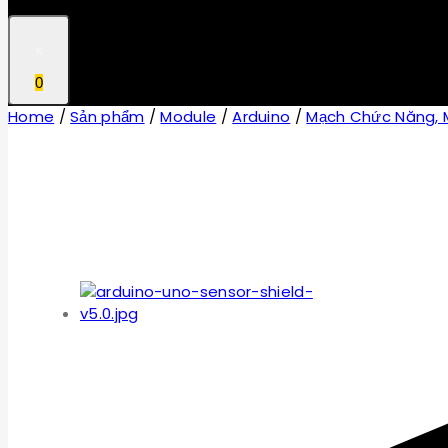
0
Home
/
Sản phẩm
/
Module
/
Arduino
/
Mạch Chức Năng, M