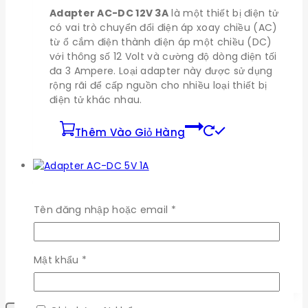
Adapter AC-DC 12V 3A
là một thiết bị điện tử
có vai trò chuyển đổi điện áp xoay chiều (AC)
từ ổ cắm điện thành điện áp một chiều (DC)
với thông số 12 Volt và cường độ dòng điện tối
đa 3 Ampere. Loại adapter này được sử dụng
rộng rãi để cấp nguồn cho nhiều loại thiết bị
điện tử khác nhau.
Thêm Vào Giỏ Hàng
Adapter AC-DC 5V 1A
Bắt
Tên đăng nhập hoặc email
*
buộc
0
trong số 5
39.600
₫
Bắt
Mật khẩu
*
Thêm Vào Giỏ Hàng
buộc