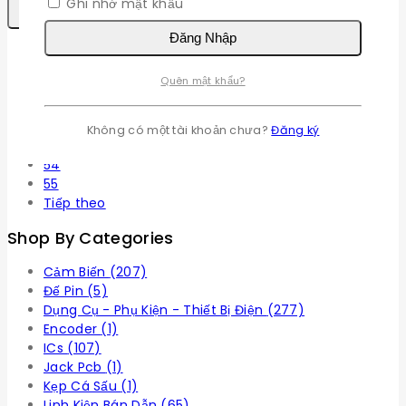
Ghi nhớ mật khẩu
Tải Trọng Hơn
Đăng Nhập
1
2
Quên mật khẩu?
3
4
…
Không có một tài khoản chưa?
Đăng ký
53
54
55
Tiếp theo
Shop By Categories
Cảm Biến
(207)
Đế Pin
(5)
Dụng Cụ - Phụ Kiện - Thiết Bị Điện
(277)
Encoder
(1)
ICs
(107)
Jack Pcb
(1)
Kẹp Cá Sấu
(1)
Linh Kiện Bán Dẫn
(65)