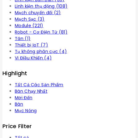
Linh kiện thụ động
(108)
Mạch chuyển đổi
(2)
Mạch Sạc
(3)
Module
(221)
Robot - Cơ Điện Tử
(81)
Tán
(1)
Thiết bị IoT
(7)
Tụ không phân cực
(4)
Vi Điều Khiển
(4)
Highlight
Tất Cả Các Sản Phẩm
Bán Chạy Nhất
Mới Đến
Bán
Mục Nóng
Price Filter
Tất cả