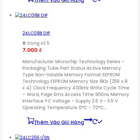
Thêm Vào Giỏ Hàng
24LC08B DIP
0
trong số 5
7.000
₫
Manufacturer Microchip Technology Series –
Packaging Tube Part Status Active Memory
Type Non-Volatile Memory Format EEPROM
Technology EEPROM Memory Size 8Kb (256 x 8
x 4) Clock Frequency 400kHz Write Cycle Time
– Word, Page 5ms Access Time 900ns Memory
Interface I²C Voltage – Supply 2.5 V ~ 5.5 V
Operating Temperature 0°C ~ 70°C…
Thêm Vào Giỏ Hàng