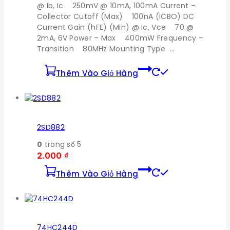
@ Ib, Ic 250mV @ 10mA, 100mA Current –
Collector Cutoff (Max) 100nA (ICBO) DC
Current Gain (hFE) (Min) @ Ic, Vce 70 @
2mA, 6V Power – Max 400mW Frequency –
Transition 80MHz Mounting Type …
Thêm Vào Giỏ Hàng
2SD882
0
trong số 5
2.000
₫
Thêm Vào Giỏ Hàng
74HC244D