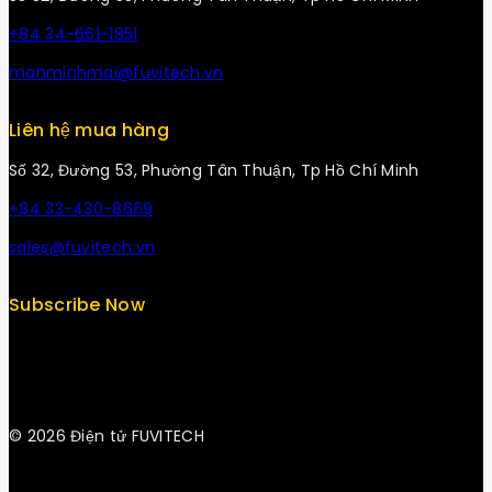
+84 34-661-1851
manminhmai@fuvitech.vn
Liên hệ mua hàng
Số 32, Đường 53, Phường Tân Thuận, Tp Hồ Chí Minh
+84 33-430-8669
sales@fuvitech.vn
Subscribe Now
© 2026 Điện tử FUVITECH
Get Latest Update & News