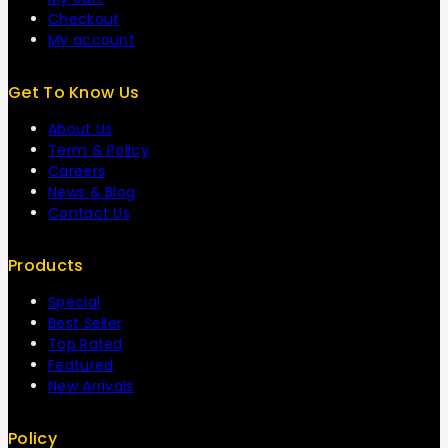
Checkout
My account
Get To Know Us
About Us
Term & Policy
Careers
News & Blog
Contact Us
Products
Special
Best Seller
Top Rated
Featured
New Arrivals
Policy