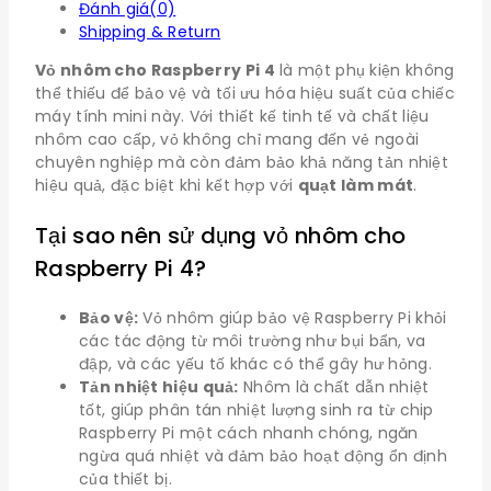
Đánh giá(0)
Shipping & Return
Vỏ nhôm cho Raspberry Pi 4
là một phụ kiện không
thể thiếu để bảo vệ và tối ưu hóa hiệu suất của chiếc
máy tính mini này. Với thiết kế tinh tế và chất liệu
nhôm cao cấp, vỏ không chỉ mang đến vẻ ngoài
chuyên nghiệp mà còn đảm bảo khả năng tản nhiệt
hiệu quả, đặc biệt khi kết hợp với
quạt làm mát
.
Tại sao nên sử dụng vỏ nhôm cho
Raspberry Pi 4?
Bảo vệ:
Vỏ nhôm giúp bảo vệ Raspberry Pi khỏi
các tác động từ môi trường như bụi bẩn, va
đập, và các yếu tố khác có thể gây hư hỏng.
Tản nhiệt hiệu quả:
Nhôm là chất dẫn nhiệt
tốt, giúp phân tán nhiệt lượng sinh ra từ chip
Raspberry Pi một cách nhanh chóng, ngăn
ngừa quá nhiệt và đảm bảo hoạt động ổn định
của thiết bị.