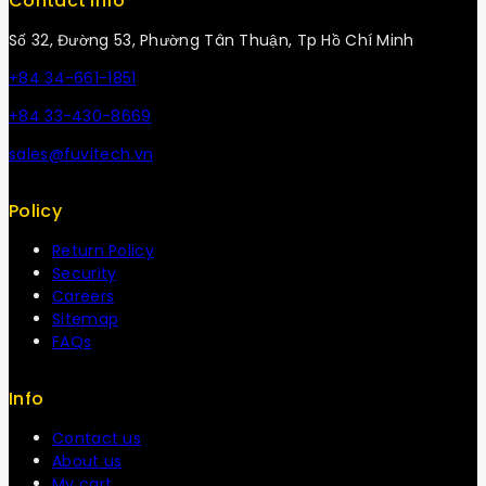
Contact Info
Số 32, Đường 53, Phường Tân Thuận, Tp Hồ Chí Minh
+84 34-661-1851
+84 33-430-8669
sales@fuvitech.vn
Policy
Return Policy
Security
Careers
Sitemap
FAQs
Info
Contact us
About us
My cart