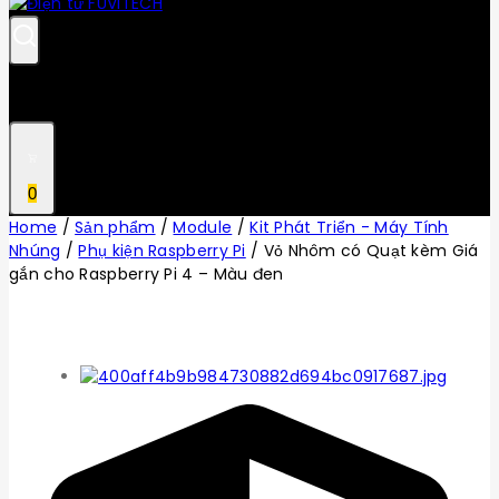
0
Home
/
Sản phẩm
/
Module
/
Kit Phát Triển - Máy Tính
Nhúng
/
Phụ kiện Raspberry Pi
/
Vỏ Nhôm có Quạt kèm Giá
gắn cho Raspberry Pi 4 – Màu đen