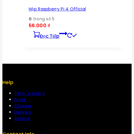
Hộp Raspberry Pi 4 Official
0
trong số 5
56.000
₫
Đọc Tiếp
Help
Term & policy
Press
Careers
Delivery
Service