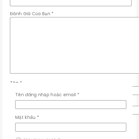
Đánh Giá Của Bạn
*
Tên
*
Bắt
Tên đăng nhập hoặc email
*
buộc
Email
*
Bắt
Mật khẩu
*
Lưu tên của tôi, email, và trang web trong trình
buộc
duyệt này cho lần bình luận kế tiếp của tôi.