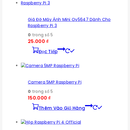
Giá Đỡ Máy Ảnh Mini Ov5647 Dành Cho
Raspberry Pi 3
0
trong số 5
25.000
₫
Đọc Tiếp
Camera 5MP Raspberry Pi
0
trong số 5
150.000
₫
Thêm Vào Giỏ Hàng