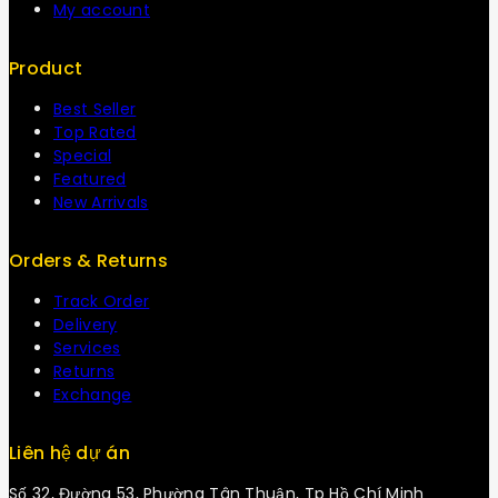
My account
Product
Best Seller
Top Rated
Special
Featured
New Arrivals
Orders & Returns
Track Order
Delivery
Services
Returns
Exchange
Liên hệ dự án
Số 32, Đường 53, Phường Tân Thuận, Tp Hồ Chí Minh