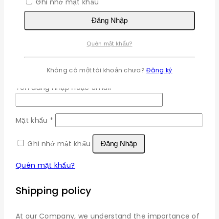
Ghi nhớ mật khẩu
Đăng Nhập
×
Quên mật khẩu?
Đăng nhập
Không có một tài khoản chưa?
Đăng ký
Bắt
Tên đăng nhập hoặc email
*
buộc
Bắt
Mật khẩu
*
buộc
Ghi nhớ mật khẩu
Đăng Nhập
Quên mật khẩu?
Shipping policy
At our Company, we understand the importance of