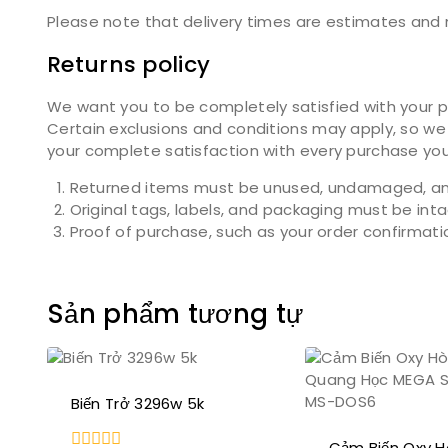
Please note that delivery times are estimates and m
Returns policy
We want you to be completely satisfied with your pu
Certain exclusions and conditions may apply, so we 
your complete satisfaction with every purchase yo
Returned items must be unused, undamaged, and
Original tags, labels, and packaging must be int
Proof of purchase, such as your order confirmation 
Sản phẩm tương tự
Biến Trở 3296w 5k
Cảm Biến Oxy 