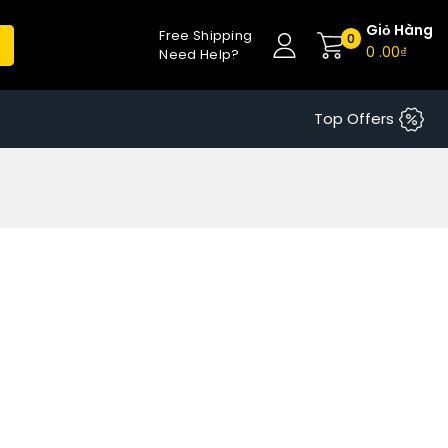
Giỏ Hàng
Free Shipping
0
0
.00₫
Need Help?
Top Offers