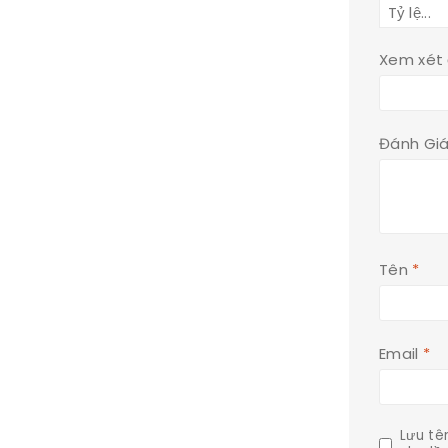
Xem xét
Đánh Gi
Tên
*
Email
*
Lưu tê