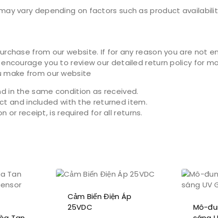
ay vary depending on factors such as product availability
rchase from our website. If for any reason you are not ent
encourage you to review our detailed return policy for mor
u make from our website
 in the same condition as received.
act and included with the returned item.
or receipt, is required for all returns.
Cảm Biến Điện Áp
25VDC
Mô-đu
Hòa Tan
sáng 