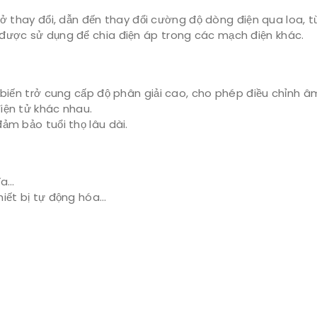
 trở thay đổi, dẫn đến thay đổi cường độ dòng điện qua loa, 
 được sử dụng để chia điện áp trong các mạch điện khác.
, biến trở cung cấp độ phân giải cao, cho phép điều chỉnh â
iện tử khác nhau.
ảm bảo tuổi thọ lâu dài.
ĩa…
iết bị tự động hóa…