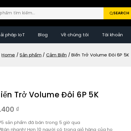
SEARCH
iải pháp IoT
Blog
Về chúng tôi
Tài khoản
Home
/
Sản phẩm
/
Cảm Biến
/
Biến Trở Volume Đôi 6P 5K
iến Trở Volume Đôi 6P 5K
.400
₫
5 sản phẩm đã bán trong 5 giờ qua
Bán nhanh! Hơn 10 người có trong giỏ hàng của họ