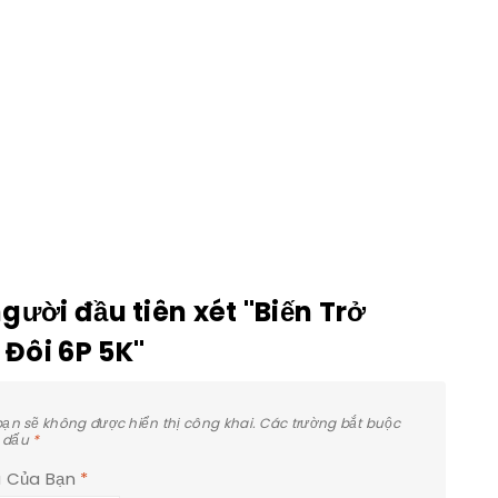
gười đầu tiên xét "Biến Trở
Đôi 6P 5K"
bạn sẽ không được hiển thị công khai.
Các trường bắt buộc
 dấu
*
á Của Bạn
*