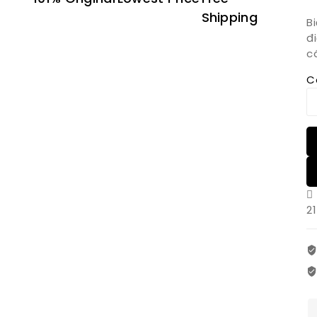
Shipping
B
đ
c
C
21