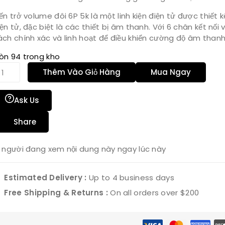
iến trở volume đôi 6P 5k là một linh kiện điện tử được thiết
iện tử, đặc biệt là các thiết bị âm thanh. Với 6 chân kết nối 
ách chính xác và linh hoạt để điều khiển cường độ âm thanh
òn 94 trong kho
Thêm Vào Giỏ Hàng
Mua Ngay
Ask Us
Share
người đang xem nội dung này ngay lúc này
Estimated Delivery :
Up to 4 business days
Free Shipping & Returns :
On all orders over $200