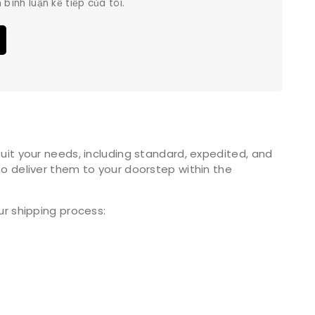
 bình luận kế tiếp của tôi.
uit your needs, including standard, expedited, and
o deliver them to your doorstep within the
ur shipping process: