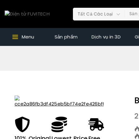
Menu
Sản phẩm
Dịch vụ in 3D
G
B
2
101% Original
Lowest Price
Free