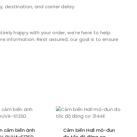
, destination, and carrier delay
irely happy with your order, we’re here to help.
e information. Rest assured, our goal is to ensure
n cảm biến ánh
Cảm biến Hall mô-đun
UV GUVA-S12SD
đo tốc độ động cơ