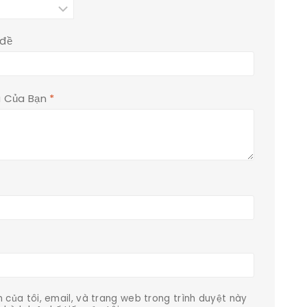
 đề
á Của Bạn
*
n của tôi, email, và trang web trong trình duyệt này