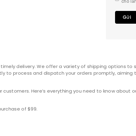
cho lần
ely delivery. We offer a variety of shipping options to s
ly to process and dispatch your orders promptly, aiming t
our customers. Here’s everything you need to know about o
purchase of $99.