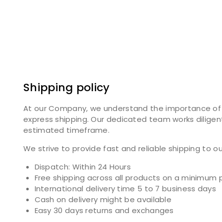
Shipping policy
At our Company, we understand the importance of tim
express shipping. Our dedicated team works diligent
estimated timeframe.
We strive to provide fast and reliable shipping to 
Dispatch: Within 24 Hours
Free shipping across all products on a minimum 
International delivery time 5 to 7 business days
Cash on delivery might be available
Easy 30 days returns and exchanges