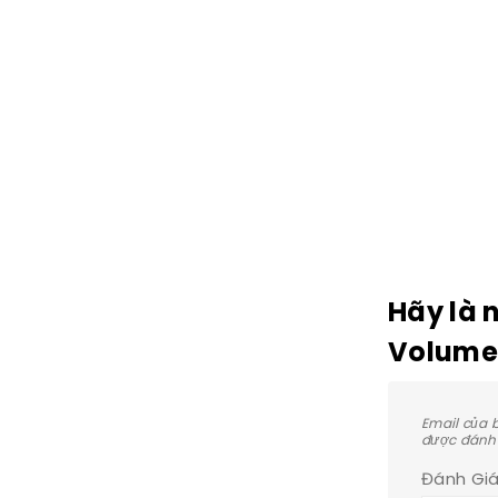
Hãy là n
Volume 
Email của 
được đánh
Đánh Gi