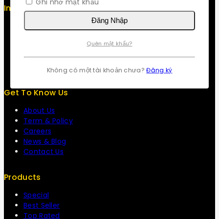
Ghi nhớ mật khẩu
Info
Đăng Nhập
Contact us
About us
Quên mật khẩu?
My cart
Checkout
My account
Không có một tài khoản chưa?
Đăng ký
Get To Know Us
About Us
Term & Policy
Careers
News & Blog
Contact Us
Products
Special
Best Seller
Top Rated