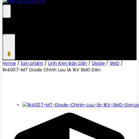
0
Home
/
Sản phẩm
/
Linh Kiện Bán Dẫn
/
Diode
/
SMD
/
1N4007-M7 Diode Chỉnh Lưu 1A 1KV SMD Dán