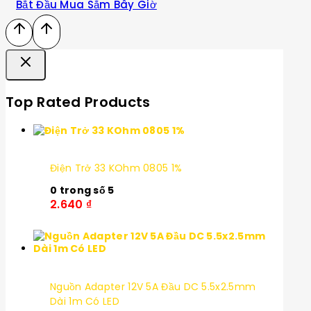
Bắt Đầu Mua Sắm Bây Giờ
Top Rated Products
Điện Trở 33 KOhm 0805 1%
0
trong số 5
2.640
₫
Nguồn Adapter 12V 5A Đầu DC 5.5x2.5mm
Dài 1m Có LED