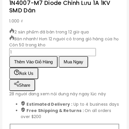
1N4007-M7 Diode Chỉnh Lưu 1A 1KV
SMD Dán
1.000
₫
2 sản phẩm đã bán trong 12 giờ qua
Bán nhanh! Hơn 12 người có trong giỏ hàng của họ
Còn 50 trong kho
1N4007-
M7
Thêm Vào Giỏ Hàng
Mua Ngay
Diode
Chỉnh
Ask Us
Lưu
1A
Share
1KV
SMD
28
người đang xem nội dung này ngay lúc này
Dán
Estimated Delivery :
Up to 4 business days
số
Free Shipping & Returns :
On all orders
lượng
over $200