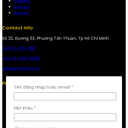
Careers
Delivery
Service
Contact Info
Số 32, Đường 53, Phường Tân Thuận, Tp Hồ Chí Minh
+84 34-661-1851
+84 33-430-8669
sales@fuvitech.vn
Policy
Bắt
Tên đăng nhập hoặc email
*
buộc
Return Policy
Security
Careers
Bắt
Mật khẩu
*
Sitemap
buộc
FAQs