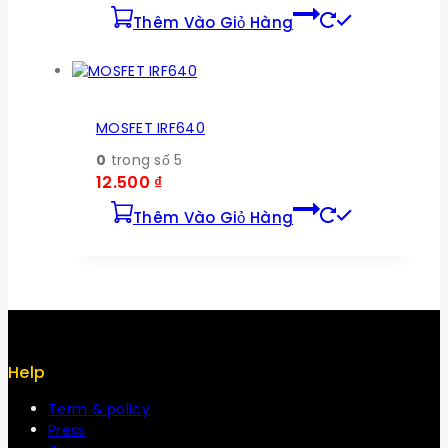
Thêm Vào Giỏ Hàng
MOSFET IRF640
0
trong số 5
12.500
₫
Thêm Vào Giỏ Hàng
Help
Term & policy
Press