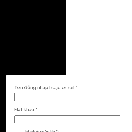
Bắt
Tên đăng nhập hoặc email
*
buộc
Bắt
Mật khẩu
*
buộc
Ghi nhớ mật khẩu