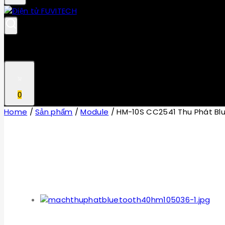
0
Home
/
Sản phẩm
/
Module
/
HM-10S CC2541 Thu Phát Bl