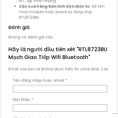
IoT, lập trình nhúng
Các cửa hàng bán linh kiện điện tử:
Để tìm
mua module hoặc board sử dụng chip
RTL8723BU
Đánh giá
Không có đánh giá nào.
Hãy là người đầu tiên xét "RTL8723BU
Mạch Giao Tiếp Wifi Bluetooth"
Email của bạn sẽ không được hiển thị công khai.
Các
trường bắt buộc được đánh dấu
*
Bắt
Tên đăng nhập hoặc email
*
Đánh Giá Của Bạn
*
buộc
Xem xét đề
Bắt
Mật khẩu
*
buộc
Đánh Giá Của Bạn
*