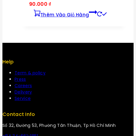
90.000
₫
Thêm Vào Giỏ Hàng
Help
Term & policy
Press
Careers
Delivery
Service
Contact Info
Số 32, Đường 53, Phường Tân Thuận, Tp Hồ Chí Minh
+84 34-661-1851