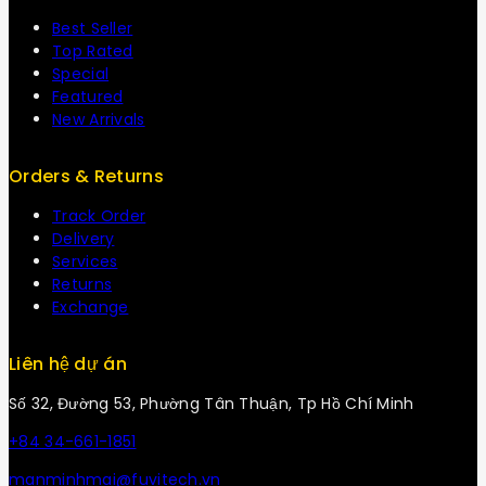
Best Seller
Top Rated
Special
Featured
New Arrivals
Orders & Returns
Track Order
Delivery
Services
Returns
Exchange
Liên hệ dự án
Số 32, Đường 53, Phường Tân Thuận, Tp Hồ Chí Minh
+84 34-661-1851
manminhmai@fuvitech.vn