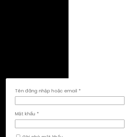
Bắt
Tên đăng nhập hoặc email
*
buộc
Bắt
Mật khẩu
*
buộc
Ghi nhớ mật khẩu