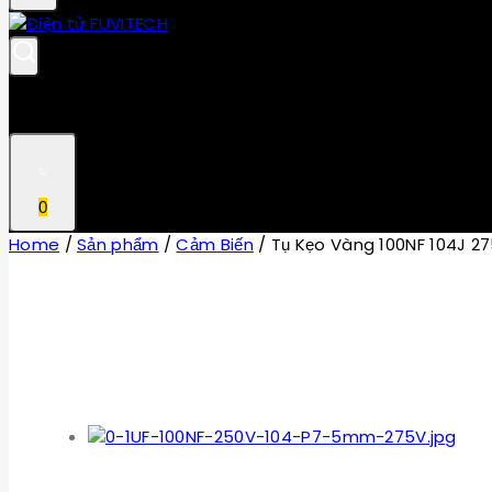
0
Home
/
Sản phẩm
/
Cảm Biến
/
Tụ Kẹo Vàng 100NF 104J 2