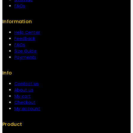
FAQs
Information
Help Center
Feedback
FAQs
Size Guide
Payments
Info
Contact us
About us
My cart
Checkout
My account
Product