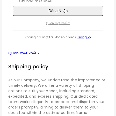
Ghi nhớ mật khẩu
Đăng Nhập
Bắt
Tên đăng nhập hoặc email
*
buộc
Quên mật khẩu?
Bắt
Mật khẩu
*
buộc
Không có một tài khoản chưa?
Đăng ký
Ghi nhớ mật khẩu
Đăng Nhập
Quên mật khẩu?
Shipping policy
At our Company, we understand the importance of
timely delivery. We offer a variety of shipping
options to suit your needs, including standard,
expedited, and express shipping. Our dedicated
team works diligently to process and dispatch your
orders promptly, aiming to deliver them to your
doorstep within the estimated timeframe.