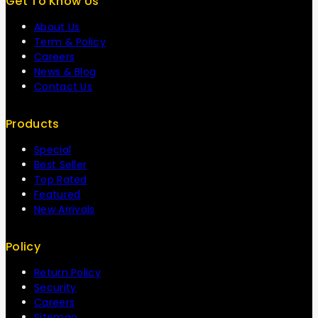
Get To Know Us
About Us
Term & Policy
Careers
News & Blog
Contact Us
Products
Special
Best Seller
Top Rated
Featured
New Arrivals
Policy
Return Policy
Security
Careers
Sitemap