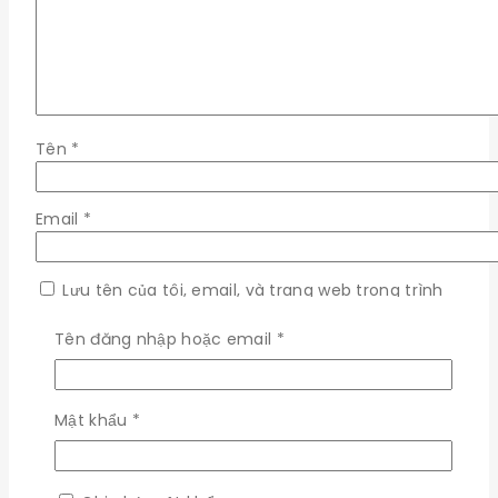
Tên
*
Email
*
Lưu tên của tôi, email, và trang web trong trình
duyệt này cho lần bình luận kế tiếp của tôi.
Bắt
Tên đăng nhập hoặc email
*
buộc
Bắt
Mật khẩu
*
×
buộc
Đăng nhập