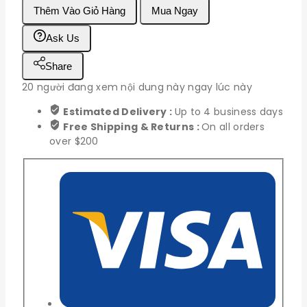
Thêm Vào Giỏ Hàng
Mua Ngay
Volume
Đôi
Ask Us
6P
100K
Share
số
lượng
20
người đang xem nội dung này ngay lúc này
Estimated Delivery :
Up to 4 business days
Free Shipping & Returns :
On all orders
over $200