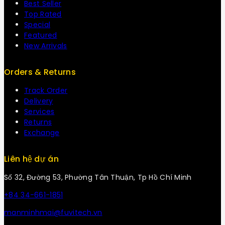
Best Seller
Top Rated
Special
Featured
New Arrivals
Orders & Returns
Track Order
Delivery
Services
Returns
Exchange
Liên hệ dự án
Số 32, Đường 53, Phường Tân Thuận, Tp Hồ Chí Minh
+84 34-661-1851
manminhmai@fuvitech.vn