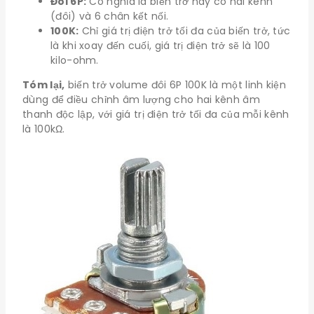
Đôi 6P:
Có nghĩa là biến trở này có hai kênh
(đôi) và 6 chân kết nối.
100K:
Chỉ giá trị điện trở tối đa của biến trở, tức
là khi xoay đến cuối, giá trị điện trở sẽ là 100
kilo-ohm.
Tóm lại,
biến trở volume đôi 6P 100K là một linh kiện
dùng để điều chỉnh âm lượng cho hai kênh âm
thanh độc lập, với giá trị điện trở tối đa của mỗi kênh
là 100kΩ.