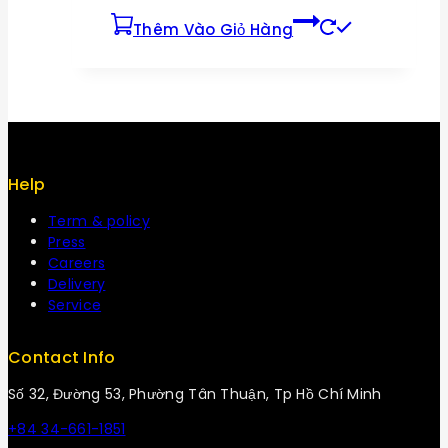
Thêm Vào Giỏ Hàng
Help
Term & policy
Press
Careers
Delivery
Service
Contact Info
Số 32, Đường 53, Phường Tân Thuận, Tp Hồ Chí Minh
+84 34-661-1851