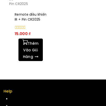
Remote điều khiển
IR + Pin CR2025
0
15.000
₫
trong
số
Thêm
5
Vào Giỏ
Hàng
Help
Term & policy