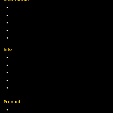
Help Center
Feedback
FAQs
Size Guide
Payments
Info
Contact us
About us
My cart
Checkout
My account
Product
Best Seller