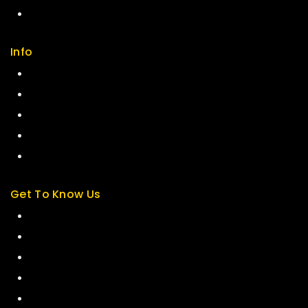
FAQs
Info
Contact us
About us
My cart
Checkout
My account
Get To Know Us
About Us
Term & Policy
Careers
News & Blog
Contact Us