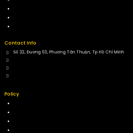
Press
Careers
Delivery
Service
Contact Info
Số 32, Đường 53, Phường Tân Thuận, Tp Hồ Chí Minh
+84 34-661-1851
+84 33-430-8669
sales@fuvitech.vn
Policy
Return Policy
Security
Careers
Sitemap