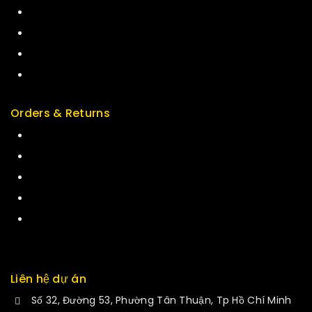
Top Rated
Special
Featured
New Arrivals
Orders & Returns
Track Order
Delivery
Services
Returns
Exchange
Liên hệ dự án
Số 32, Đường 53, Phường Tân Thuận, Tp Hồ Chí Minh