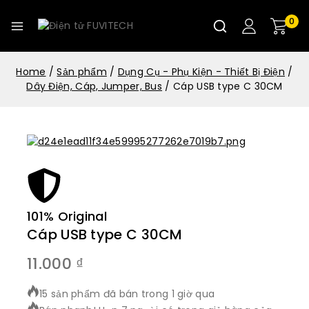
0
Home
/
Sản phẩm
/
Dụng Cụ - Phụ Kiện - Thiết Bị Điện
/
Dây Điện, Cáp, Jumper, Bus
/
Cáp USB type C 30CM
101% Original
Lowe
Cáp USB type C 30CM
11.000
₫
15 sản phẩm đã bán trong 1 giờ qua