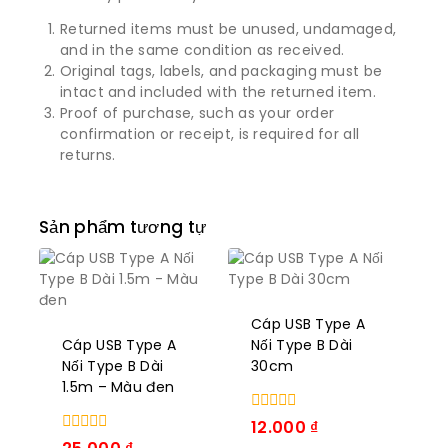
Returned items must be unused, undamaged,
and in the same condition as received.
Original tags, labels, and packaging must be
intact and included with the returned item.
Proof of purchase, such as your order
confirmation or receipt, is required for all
returns.
Sản phẩm tương tự
Cáp USB Type A
Cáp USB Type A
Nối Type B Dài
Nối Type B Dài
30cm
1.5m – Màu đen
0
12.000
₫
trong
0