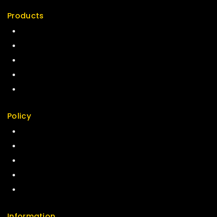
Products
Special
Best Seller
Top Rated
Featured
New Arrivals
Policy
Return Policy
Security
Careers
Sitemap
FAQs
Information