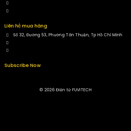
+84 34-661-1851
manminhmai@fuvitech.vn
Liên hệ mua hàng
Số 32, Đường 53, Phường Tân Thuận, Tp Hồ Chí Minh
+84 33-430-8669
sales@fuvitech.vn
Subscribe Now
© 2026 Điện tử FUVITECH
Get Latest Update & News