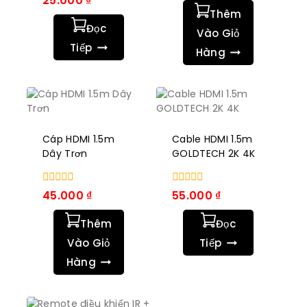
25.000
₫
số
trong
Thêm
5
số
Đọc
5
Vào Giỏ
Tiếp
Hàng
Cáp HDMI 1.5m
Cable HDMI 1.5m
Dây Trơn
GOLDTECH 2K 4K
0
0
45.000
₫
55.000
₫
trong
trong
số
số
Thêm
Đọc
5
5
Vào Giỏ
Tiếp
Hàng