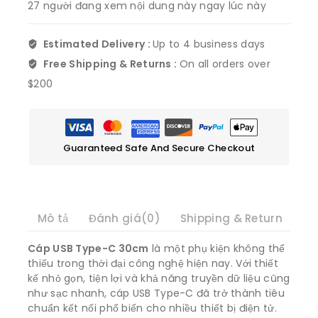
27
người đang xem nội dung này ngay lúc này
Estimated Delivery :
Up to 4 business days
Free Shipping & Returns :
On all orders over
$200
Guaranteed Safe And Secure Checkout
Mô tả
Đánh giá(0)
Shipping & Return
Cáp USB Type-C 30cm
là một phụ kiện không thể
thiếu trong thời đại công nghệ hiện nay. Với thiết
kế nhỏ gọn, tiện lợi và khả năng truyền dữ liệu cũng
như sạc nhanh, cáp USB Type-C đã trở thành tiêu
chuẩn kết nối phổ biến cho nhiều thiết bị điện tử.