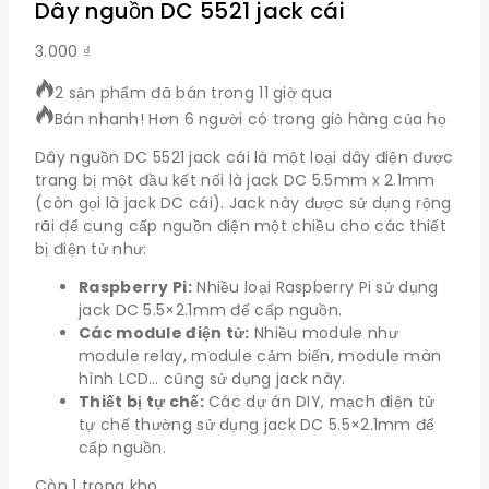
Dây nguồn DC 5521 jack cái
3.000
₫
2 sản phẩm đã bán trong 11 giờ qua
Bán nhanh! Hơn 6 người có trong giỏ hàng của họ
Dây nguồn DC 5521 jack cái là một loại dây điện được
trang bị một đầu kết nối là jack DC 5.5mm x 2.1mm
(còn gọi là jack DC cái). Jack này được sử dụng rộng
rãi để cung cấp nguồn điện một chiều cho các thiết
bị điện tử như:
Raspberry Pi:
Nhiều loại Raspberry Pi sử dụng
jack DC 5.5×2.1mm để cấp nguồn.
Các module điện tử:
Nhiều module như
module relay, module cảm biến, module màn
hình LCD… cũng sử dụng jack này.
Thiết bị tự chế:
Các dự án DIY, mạch điện tử
tự chế thường sử dụng jack DC 5.5×2.1mm để
cấp nguồn.
Còn 1 trong kho