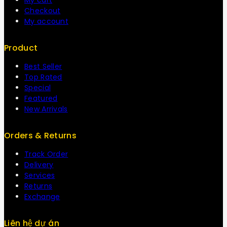
Checkout
My account
Product
Best Seller
Top Rated
Special
Featured
New Arrivals
Orders & Returns
Track Order
Delivery
Services
Returns
Exchange
Liên hệ dự án