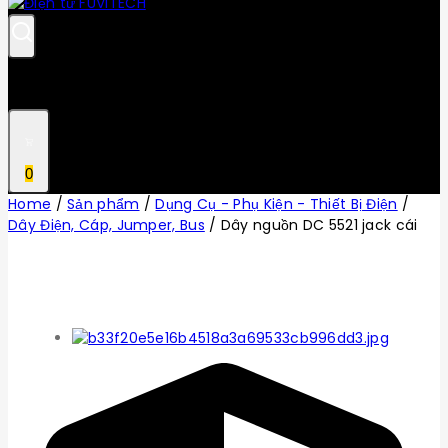
0
Home
/
Sản phẩm
/
Dụng Cụ - Phụ Kiện - Thiết Bị Điện
/
Dây Điện, Cáp, Jumper, Bus
/
Dây nguồn DC 5521 jack cái