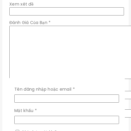
Xem xét đề
Đánh Giá Của Bạn
*
Tên
*
Bắt
Tên đăng nhập hoặc email
*
buộc
Email
*
Bắt
Mật khẩu
*
buộc
Lưu tên của tôi, email, và trang web trong trình
duyệt này cho lần bình luận kế tiếp của tôi.