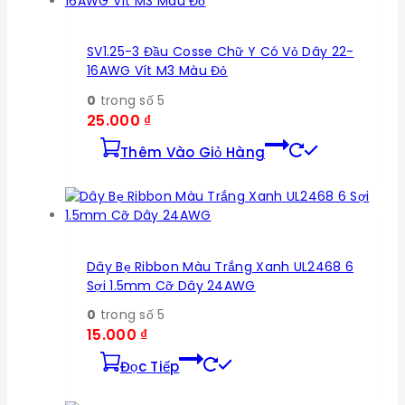
SV1.25-3 Đầu Cosse Chữ Y Có Vỏ Dây 22-
16AWG Vít M3 Màu Đỏ
0
trong số 5
25.000
₫
Thêm Vào Giỏ Hàng
Dây Bẹ Ribbon Màu Trắng Xanh UL2468 6
Sợi 1.5mm Cỡ Dây 24AWG
0
trong số 5
15.000
₫
Đọc Tiếp