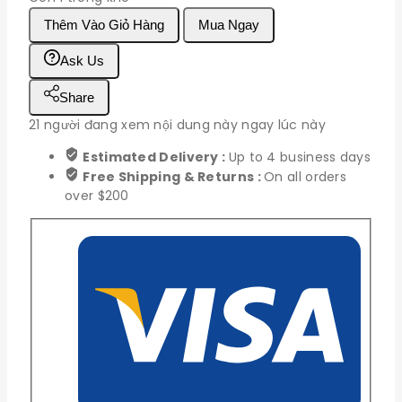
Dây
Thêm Vào Giỏ Hàng
Mua Ngay
nguồn
DC
Ask Us
5521
jack
Share
cái
21
người đang xem nội dung này ngay lúc này
số
lượng
Estimated Delivery :
Up to 4 business days
Free Shipping & Returns :
On all orders
over $200