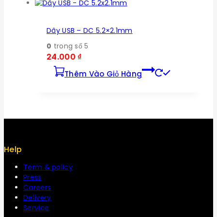
Dây USB – DC 5.2×2.1mm
0
trong số 5
24.000
₫
Thêm Vào Giỏ Hàng
Help
Term & policy
Press
Careers
Delivery
Service