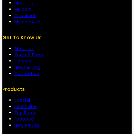
About us
My cart
Checkout
My account
Get To Know Us
About Us
Term & Policy
Careers
News & Blog
Contact Us
Products
Special
Best Seller
Top Rated
Featured
New Arrivals