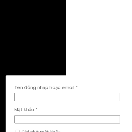
Bắt
Tên đăng nhập hoặc email
*
buộc
Bắt
Mật khẩu
*
buộc
Ghi nhớ mật khẩu