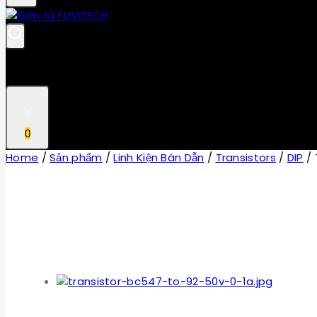
0
Home
/
Sản phẩm
/
Linh Kiện Bán Dẫn
/
Transistors
/
DIP
/